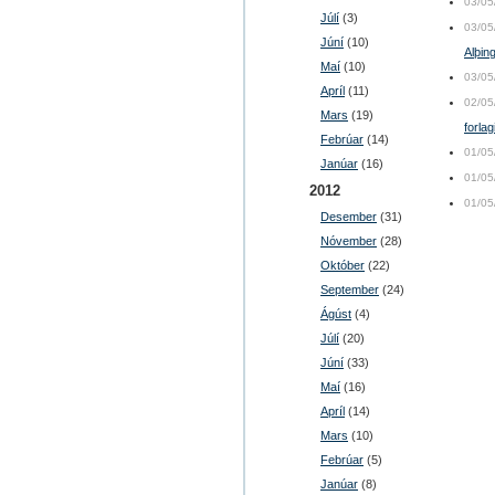
03/05
Júlí
(3)
03/05
Júní
(10)
Alþing
Maí
(10)
03/05
Apríl
(11)
02/05
Mars
(19)
forla
Febrúar
(14)
01/05
Janúar
(16)
01/05
2012
01/05
Desember
(31)
Nóvember
(28)
Október
(22)
September
(24)
Ágúst
(4)
Júlí
(20)
Júní
(33)
Maí
(16)
Apríl
(14)
Mars
(10)
Febrúar
(5)
Janúar
(8)