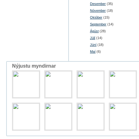
Desember
(35)
Nóvember
(18)
Október
(15)
September
(14)
Ágúst
(28)
Júlí
(14)
Júní
(18)
Maí
(6)
Nýjustu myndirnar