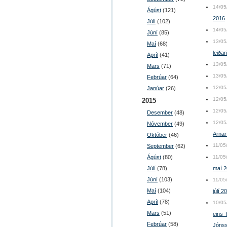
14/05
Ágúst
(121)
2016
Júlí
(102)
14/05
Júní
(85)
13/05
Maí
(68)
leiða
Apríl
(41)
13/05
Mars
(71)
13/05
Febrúar
(64)
12/05
Janúar
(26)
12/05
2015
12/05
Desember
(48)
12/05
Nóvember
(49)
Arnarf
Október
(46)
11/05
September
(62)
Ágúst
(80)
11/05
Júlí
(78)
maí 2
Júní
(103)
11/05
Maí
(104)
júlí 2
Apríl
(78)
10/05
Mars
(51)
eins 
Febrúar
(58)
Jónss