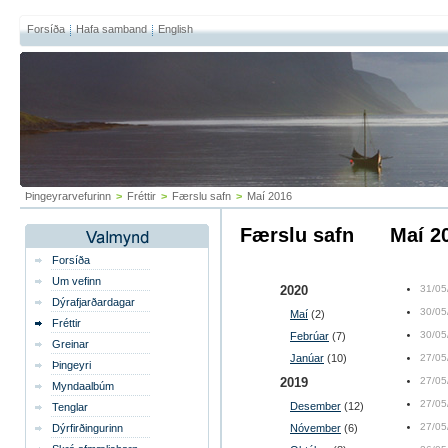
Forsíða
Hafa samband
English
Þingeyrarvefurinn
>
Fréttir
>
Færslu safn
>
Maí 2016
Færslu safn
maí 
Forsíða
Um vefinn
2020
31/05
Dýrafjarðardagar
30/05
Maí
(2)
Fréttir
30/05
Febrúar
(7)
Greinar
Janúar
(10)
27/05
Þingeyri
2019
27/05
Myndaalbúm
27/05
Desember
(12)
Tenglar
27/05
Dýrfirðingurinn
Nóvember
(6)