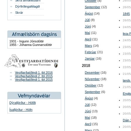
Skrá afmælisbarn
Október
(8)
26/05
Dýrfirðingafélagið
September
(12)
26/05
Skrár
Ágúst
(14)
1845
Júlí
(8)
26/05
Júní
(4)
24/05
Maí
(11)
lista
Apríl
(11)
24/05
1931 - Ingunn Jónsdóttir
1955 - Jóhanna Gunnarsdóttir
Mars
(14)
23/05
Febrúar
(21)
23/05
Janúar
(16)
23/05
2018
22/05
Vestfjarðatíðindi 1. tbl 2016
Desember
(16)
21/05
Vestfjarðatíðindi 2. tbl 2015
Nóvember
(18)
Vestfjarðatíðindi 1. tbl 2015
lands
Október
(12)
21/05
September
(6)
Engli
Ágúst
(4)
20/05
Dýrafjörður - Höfði
Júlí
(12)
20/05
Ísafjörður - Höfn
Júní
(13)
20/05
Maí
(18)
Dáin 
Apríl
(15)
20/05
Mars
(12)