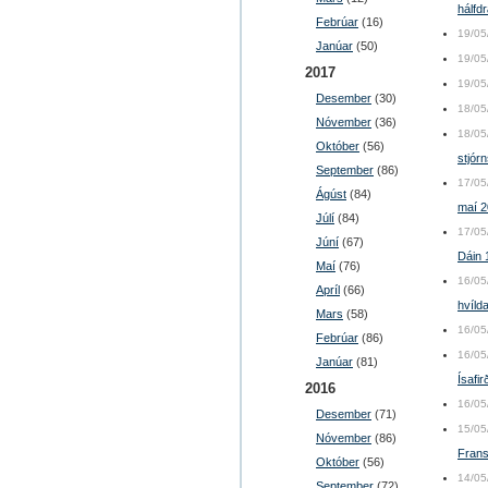
hálfdr
Febrúar
(16)
19/05
Janúar
(50)
19/05
2017
19/05
Desember
(30)
18/05
Nóvember
(36)
18/05
Október
(56)
stjórn
September
(86)
17/05
Ágúst
(84)
maí 2
Júlí
(84)
17/05
Júní
(67)
Dáin 
Maí
(76)
16/05
Apríl
(66)
hvíld
Mars
(58)
16/05
Febrúar
(86)
16/05
Janúar
(81)
Ísafirð
2016
16/05
Desember
(71)
15/05
Nóvember
(86)
Frans
Október
(56)
14/05
September
(72)