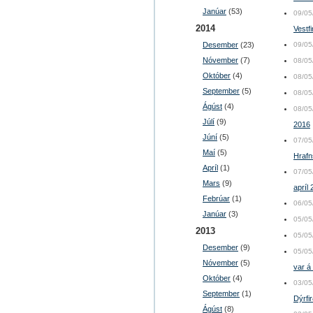
Janúar
(53)
09/05
2014
Vestfi
Desember
(23)
09/05
Nóvember
(7)
08/05
Október
(4)
08/05
September
(5)
08/05
Ágúst
(4)
08/05
Júlí
(9)
2016
Júní
(5)
07/05
Maí
(5)
Hrafn
Apríl
(1)
07/05
Mars
(9)
apríl
Febrúar
(1)
06/05
Janúar
(3)
05/05
2013
05/05
Desember
(9)
05/05
Nóvember
(5)
var á
Október
(4)
03/05
September
(1)
Dýrfir
Ágúst
(8)