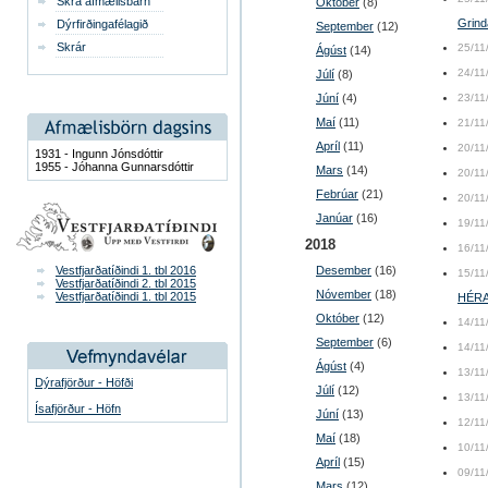
Skrá afmælisbarn
Október
(8)
Grind
Dýrfirðingafélagið
September
(12)
Skrár
25/11
Ágúst
(14)
24/11
Júlí
(8)
Júní
(4)
23/11
Maí
(11)
21/11
Apríl
(11)
20/11
1931 - Ingunn Jónsdóttir
1955 - Jóhanna Gunnarsdóttir
Mars
(14)
20/11
Febrúar
(21)
20/11
Janúar
(16)
19/11
2018
16/11
Vestfjarðatíðindi 1. tbl 2016
Desember
(16)
15/11
Vestfjarðatíðindi 2. tbl 2015
Nóvember
(18)
Vestfjarðatíðindi 1. tbl 2015
HÉRA
Október
(12)
14/11
September
(6)
14/11
Ágúst
(4)
13/11
Dýrafjörður - Höfði
Júlí
(12)
13/11
Ísafjörður - Höfn
Júní
(13)
12/11
Maí
(18)
10/11
Apríl
(15)
09/11
Mars
(12)