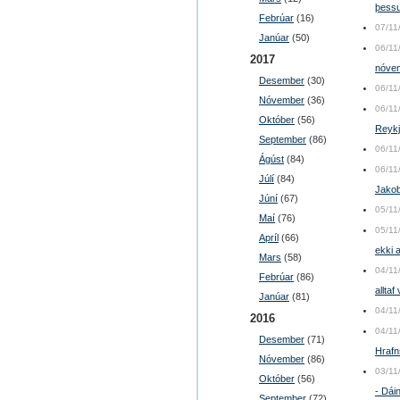
þessu
Febrúar
(16)
07/11
Janúar
(50)
06/11
2017
nóve
Desember
(30)
06/11
Nóvember
(36)
06/11
Október
(56)
Reyk
September
(86)
06/11
Ágúst
(84)
06/11
Júlí
(84)
Jakob
Júní
(67)
05/11
Maí
(76)
05/11
Apríl
(66)
ekki 
Mars
(58)
04/11
Febrúar
(86)
alltaf
Janúar
(81)
04/11
2016
04/11
Desember
(71)
Hrafn
Nóvember
(86)
03/11
Október
(56)
- Dái
September
(72)