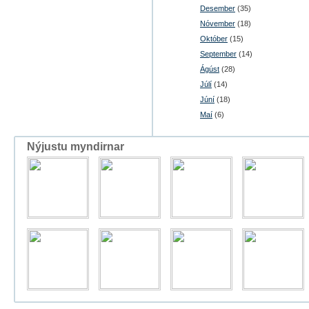
Desember
(35)
Nóvember
(18)
Október
(15)
September
(14)
Ágúst
(28)
Júlí
(14)
Júní
(18)
Maí
(6)
Nýjustu myndirnar