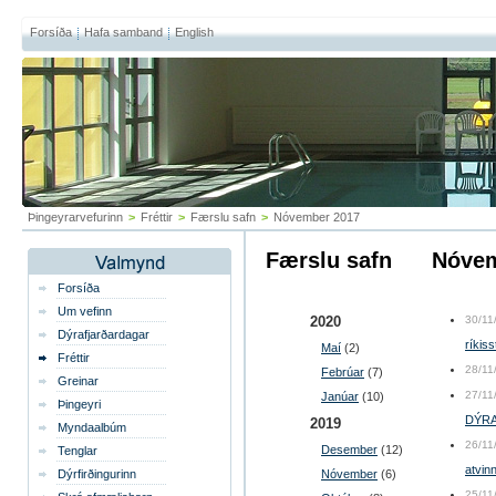
Forsíða
Hafa samband
English
Þingeyrarvefurinn
>
Fréttir
>
Færslu safn
>
Nóvember 2017
Færslu safn
nóve
Forsíða
Um vefinn
2020
30/11
Dýrafjarðardagar
ríkiss
Maí
(2)
Fréttir
28/11
Febrúar
(7)
Greinar
27/11
Janúar
(10)
Þingeyri
DÝR
2019
Myndaalbúm
26/11
Desember
(12)
Tenglar
atvi
Dýrfirðingurinn
Nóvember
(6)
25/11