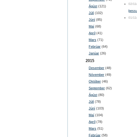
02/11
Ágúst
(121)
þessu
Júlí
(102)
01/11
Júní
(85)
Maí
(68)
Apríl
(41)
Mars
(71)
Febrúar
(64)
Janúar
(26)
2015
Desember
(48)
Nóvember
(49)
Október
(46)
September
(62)
Ágúst
(80)
Júlí
(78)
Júní
(103)
Maí
(104)
Apríl
(78)
Mars
(51)
Febrúar
(58)