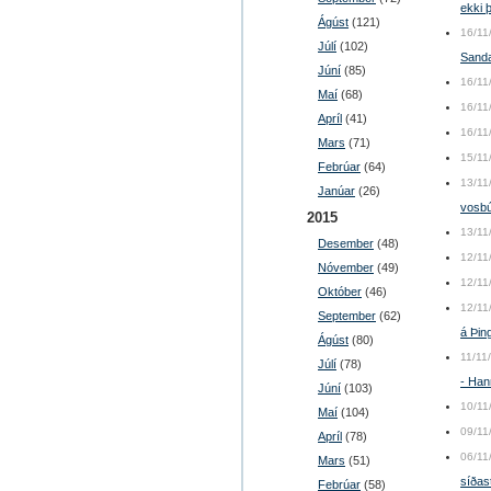
ekki 
Ágúst
(121)
16/11
Júlí
(102)
Sandaf
Júní
(85)
16/11
Maí
(68)
16/11
Apríl
(41)
16/11
Mars
(71)
15/11
Febrúar
(64)
13/11
Janúar
(26)
vosbú
2015
13/11
Desember
(48)
12/11
Nóvember
(49)
12/11
Október
(46)
12/11
September
(62)
á Þin
Ágúst
(80)
11/11
Júlí
(78)
- Han
Júní
(103)
10/11
Maí
(104)
09/11
Apríl
(78)
06/11
Mars
(51)
síðas
Febrúar
(58)