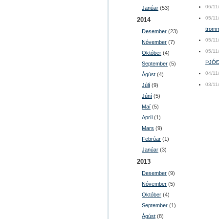
06/11
Janúar
(53)
05/11
2014
tromm
Desember
(23)
05/11
Nóvember
(7)
05/11
Október
(4)
ÞJÓÐ
September
(5)
04/11
Ágúst
(4)
03/11
Júlí
(9)
Júní
(5)
Maí
(5)
Apríl
(1)
Mars
(9)
Febrúar
(1)
Janúar
(3)
2013
Desember
(9)
Nóvember
(5)
Október
(4)
September
(1)
Ágúst
(8)