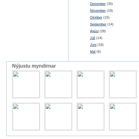
Desember
(35)
Nóvember
(18)
Október
(15)
September
(14)
Ágúst
(28)
Júlí
(14)
Júní
(18)
Maí
(6)
Nýjustu myndirnar