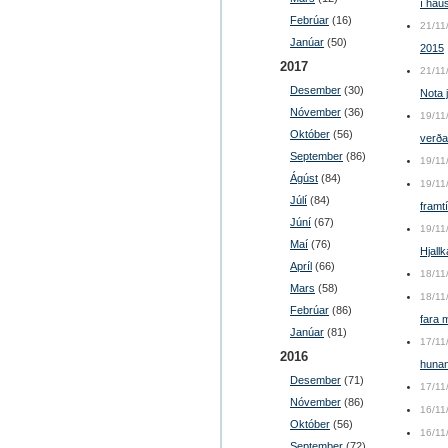
í hau
Febrúar
(16)
21/11
Janúar
(50)
2015
2017
21/11
Desember
(30)
Nota j
Nóvember
(36)
19/11
Október
(56)
verða
September
(86)
19/11
Ágúst
(84)
19/11
Júlí
(84)
framt
Júní
(67)
19/11
Maí
(76)
Hjallk
Apríl
(66)
18/11
Mars
(58)
18/11
Febrúar
(86)
fara 
Janúar
(81)
17/11
2016
hunan
Desember
(71)
17/11
Nóvember
(86)
16/11
Október
(56)
16/11
September
(72)