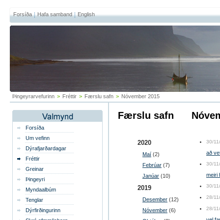
Forsíða
Hafa samband
English
Þingeyrarvefurinn
>
Fréttir
>
Færslu safn
>
Nóvember 2015
Færslu safn
nóve
Forsíða
Um vefinn
2020
30/11
Dýrafjarðardagar
að vetr
Maí
(2)
Fréttir
30/11
Febrúar
(7)
Greinar
meiri 
Janúar
(10)
Þingeyri
30/11
2019
Myndaalbúm
28/11
Desember
(12)
Tenglar
28/11
Dýrfirðingurinn
Nóvember
(6)
vel fa