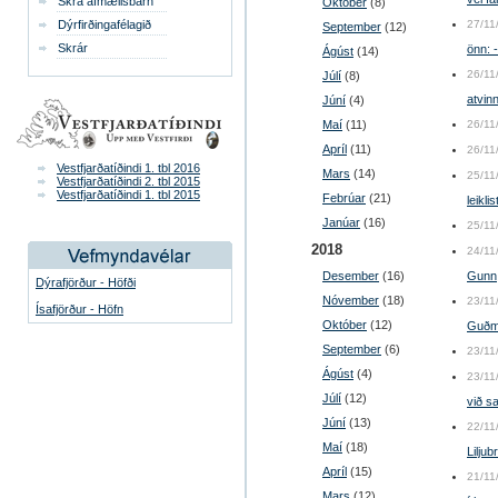
Skrá afmælisbarn
Október
(8)
Dýrfirðingafélagið
27/11
September
(12)
Skrár
önn: 
Ágúst
(14)
26/11
Júlí
(8)
atvi
Júní
(4)
Maí
(11)
26/11
Apríl
(11)
26/11
Vestfjarðatíðindi 1. tbl 2016
Mars
(14)
25/11
Vestfjarðatíðindi 2. tbl 2015
Vestfjarðatíðindi 1. tbl 2015
Febrúar
(21)
leiklis
Janúar
(16)
25/11
2018
24/11
Desember
(16)
Gunn
Dýrafjörður - Höfði
Nóvember
(18)
23/11
Ísafjörður - Höfn
Október
(12)
Guðmu
September
(6)
23/11
Ágúst
(4)
23/11
Júlí
(12)
við s
Júní
(13)
22/11
Maí
(18)
Liljub
Apríl
(15)
21/11
Mars
(12)