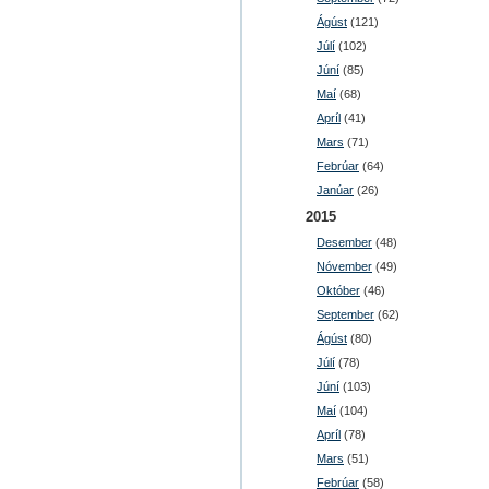
Ágúst
(121)
Júlí
(102)
Júní
(85)
Maí
(68)
Apríl
(41)
Mars
(71)
Febrúar
(64)
Janúar
(26)
2015
Desember
(48)
Nóvember
(49)
Október
(46)
September
(62)
Ágúst
(80)
Júlí
(78)
Júní
(103)
Maí
(104)
Apríl
(78)
Mars
(51)
Febrúar
(58)