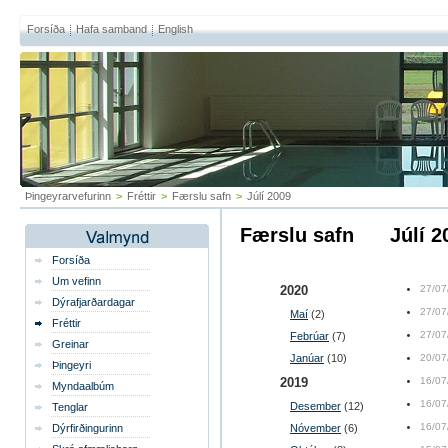
Forsíða
Hafa samband
English
Þingeyrarvefurinn
>
Fréttir
>
Færslu safn
>
Júlí 2009
Færslu safn
júlí 
Forsíða
Um vefinn
2020
27/07
Dýrafjarðardagar
27/07
Maí
(2)
Fréttir
27/07
Febrúar
(7)
Greinar
Janúar
(10)
20/07
Þingeyri
2019
16/07
Myndaalbúm
16/07
Desember
(12)
Tenglar
16/07
Dýrfirðingurinn
Nóvember
(6)