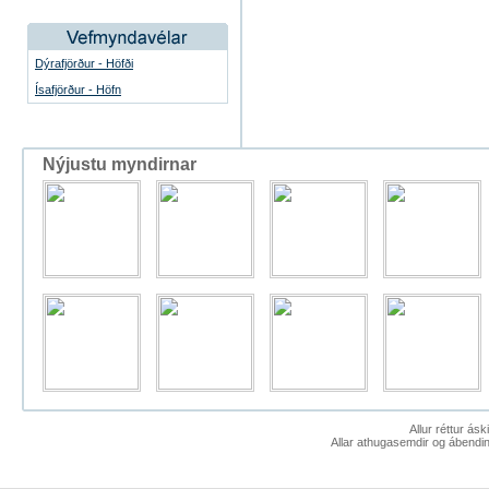
Dýrafjörður - Höfði
Ísafjörður - Höfn
Nýjustu myndirnar
Allur réttur ás
Allar athugasemdir og ábendin