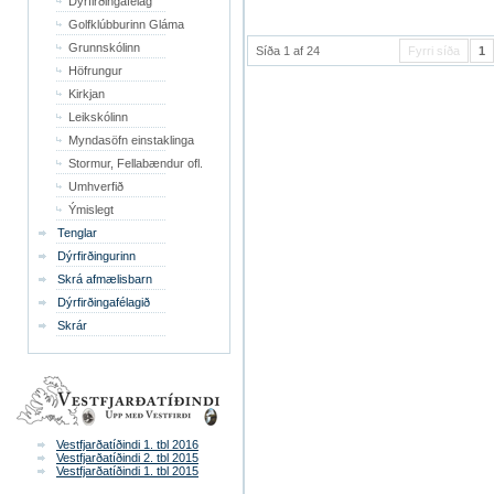
Dýrfirðingafélag
Golfklúbburinn Gláma
Grunnskólinn
Síða 1 af 24
Fyrri síða
1
Höfrungur
Kirkjan
Leikskólinn
Myndasöfn einstaklinga
Stormur, Fellabændur ofl.
Umhverfið
Ýmislegt
Tenglar
Dýrfirðingurinn
Skrá afmælisbarn
Dýrfirðingafélagið
Skrár
Vestfjarðatíðindi 1. tbl 2016
Vestfjarðatíðindi 2. tbl 2015
Vestfjarðatíðindi 1. tbl 2015