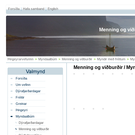
Forsíða
Hafa samband
English
Menning og við
Þingeyrarvefurinn
>
Myndaalbúm
>
Menning og viðburðir
>
Myndir með fréttum
>
My
Menning og viðburðir / My
Forsíða
Um vefinn
Dýrafjarðardagar
Fréttir
Greinar
Þingeyri
Myndaalbúm
Dýrafjarðardagar
Menning og viðburðir