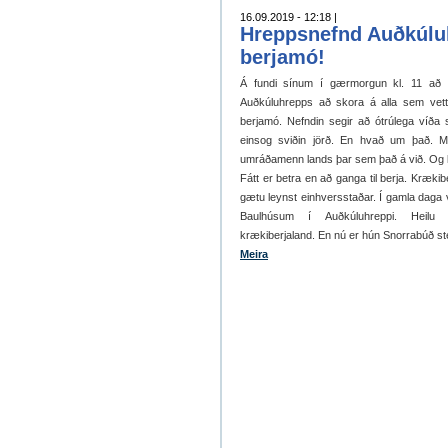
16.09.2019 - 12:18 |
Hreppsnefnd Auðkúluh
berjamó!
Á fundi sínum í gærmorgun kl. 11 að 
Auðkúluhrepps að skora á alla sem vettl
berjamó. Nefndin segir að ótrúlega víða
einsog sviðin jörð. En hvað um það. 
umráðamenn lands þar sem það á við. Og
Fátt er betra en að ganga til berja. Krækib
gætu leynst einhversstaðar. Í gamla daga v
Baulhúsum í Auðkúluhreppi. Heilu f
krækiberjaland. En nú er hún Snorrabúð ste
Meira