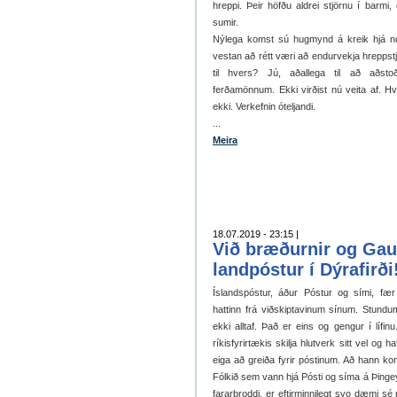
hreppi. Þeir höfðu aldrei stjörnu í barmi,
sumir.
Nýlega komst sú hugmynd á kreik hjá n
vestan að rétt væri að endurvekja hreppst
til hvers? Jú, aðallega til að aðsto
ferðamönnum. Ekki virðist nú veita af. 
ekki. Verkefnin óteljandi.
...
Meira
18.07.2019 - 23:15 |
Við bræðurnir og Gau
landpóstur í Dýrafirði
Íslandspóstur, áður Póstur og sími, f
hattinn frá viðskiptavinum sínum. Stundu
ekki alltaf. Það er eins og gengur í lífi
ríkisfyrirtækis skilja hlutverk sitt vel og h
eiga að greiða fyrir póstinum. Að hann kom
Fólkið sem vann hjá Pósti og síma á Þingey
fararbroddi, er eftirminnilegt svo dæmi sé