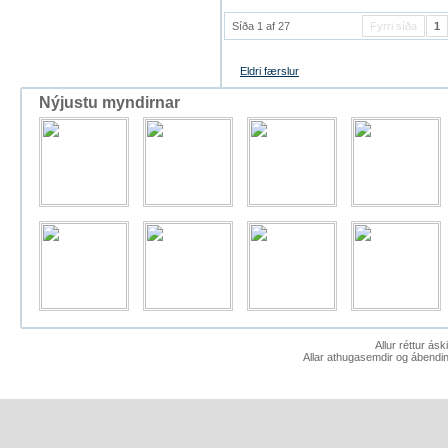
Síða 1 af 27
Fyrri síða
1
Eldri færslur
Nýjustu myndirnar
Allur réttur ás
Allar athugasemdir og ábendin