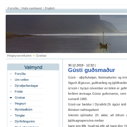
Forsíða
Hafa samband
English
Þingeyrarvefurinn
>
Greinar
30.12.2019 - 12:32 |
Gústi guðsmaður
Forsíða
Gústi - alþýðuhetjan, fiskimaðurinn og kris
Um vefinn
Sigurð Ægisson, guðfræðing og þjóðfræði
Dýrafjarðardagar
út kom í byrjun nóvember en bókin er gefin 
Fréttir
ferðinni ævisaga Gústa guðsmanns, sem 
Greinar
sumarið 1985.
Þingeyri
Gústi var fæddur í Dýrafirði 29. ágúst ár
Myndaalbúm
líkindum nafntogaðasti
íslenski sjómaður 20. aldar, að öðrum 
Tenglar
þjóðsagnapersóna meðan
Dýrfirðingurinn
hann enn lifði, hvað þá eftir að hann lést. H