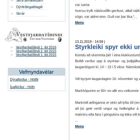
Skrá afmælisbarn
var sama
Dýrfirðingafélagið
hversu tryllt náttúruöflin gerðust, alltaf ná
Skrár
sögn, var aldrei einn. Guð var þar líka.“...
Meira
13.11.2019 - 14:59 |
Styrkleiki spyr ekki u
Vestfjarðatíðindi 1. tbl 2016
Vestfjarðatíðindi 2. tbl 2015
Vestfjarðatíðindi 1. tbl 2015
Komdu að skemmta þér í eina klukkustund 
Boðið verður upp á styrktar- og þolþjálf
laugardögum kl. 14 – 15 í 5 vikur. Námskeið
Við byrjum laugardaginn 16. nóvember og ver
Dýrafjörður - Höfði
Ísafjörður - Höfn
Markhópurinn er 60+ en allir eru velkomnir
Markmið æfinganna er ekki að lyfta bíl (en
að þú getir verið ungur og heilbrigður á
matvöru eða fara í göngutúra og leika við 
...
Meira