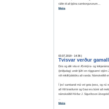
ráðin til að þjóna samborgurunum....
Meira
03.07.2019 - 14:36 |
Tvisvar verður gamal
Eins og allir vita er Ævintýra- og leikjaná
(þriðjudag) undir ljúfri en röggsamri stjór
við mikilli þátttöku að vanda. Námskeiðið er 
Í því sambandi má vel geta þess, og nú e
að Við bræðurnir og Gaui eru búnir að melda
námskeiðið Þórður J. Sigurðsson útvegsbónd
...
Meira