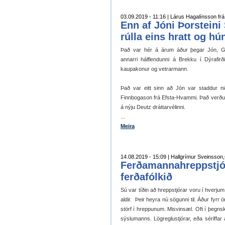
03.09.2019 - 11:16 | Lárus Hagalínsson f
Enn af Jóni Þorsteini 
rúlla eins hratt og h
Það var hér á árum áður þegar Jón, Ga
annarri hálflendunni á Brekku í Dýrafirð
kaupakonur og vetrarmann.
Það var eitt sinn að Jón var staddur nið
Finnbogason frá Efsta-Hvammi. Það verður
á nýju Deutz dráttarvélinni.
...
Meira
14.08.2019 - 15:09 | Hallgrímur Sveinsso
Ferðamannahreppstjór
ferðafólkið
Sú var tíðin að hreppstjórar voru í hverjum
aldir. Þeir heyra nú sögunni til. Áður fyrr
störf í hreppunum. Misvinsæl. Oft í þegnsky
sýslumanns. Lögreglustjórar, eða sériffar 