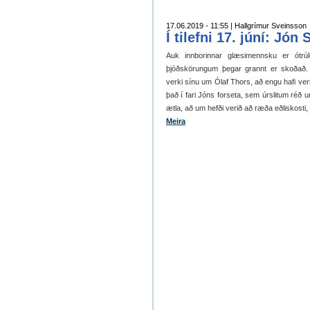
17.06.2019 - 11:55 | Hallgrímur Sveinsson
Í tilefni 17. júní: Jó
Auk innborinnar glæsimennsku er ótrú
þjóðskörungum þegar grannt er skoðað. 
verki sínu um Ólaf Thors, að engu hafi veri
það í fari Jóns forseta, sem úrslitum réð 
ætla, að um hefði verið að ræða eðliskosti, 
Meira