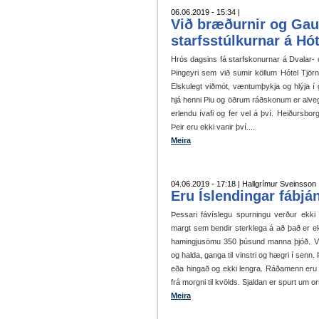
06.06.2019 - 15:34 |
Við bræðurnir og Gau
starfsstúlkurnar á Hót
Hrós dagsins fá starfskonurnar á Dvalar- o
Þingeyri sem við sumir köllum Hótel Tjörn
Elskulegt viðmót, væntumþykja og hlýja í ga
hjá henni Piu og öðrum ráðskonum er alveg 
erlendu ívafi og fer vel á því. Heiðursbo
Þeir eru ekki vanir því....
Meira
04.06.2019 - 17:18 | Hallgrímur Sveinsson
Eru Íslendingar fábjá
Þessari fávíslegu spurningu verður ekki 
margt sem bendir sterklega á að það er ekk
hamingjusömu 350 þúsund manna þjóð. Við 
og halda, ganga til vinstri og hægri í senn. 
eða hingað og ekki lengra. Ráðamenn eru al
frá morgni til kvölds. Sjaldan er spurt um o
Meira