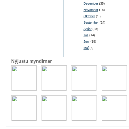
Desember
(35)
Nóvember
(18)
Október
(15)
September
(14)
Ágúst
(28)
Júlí
(14)
Júní
(18)
Maí
(6)
Nýjustu myndirnar