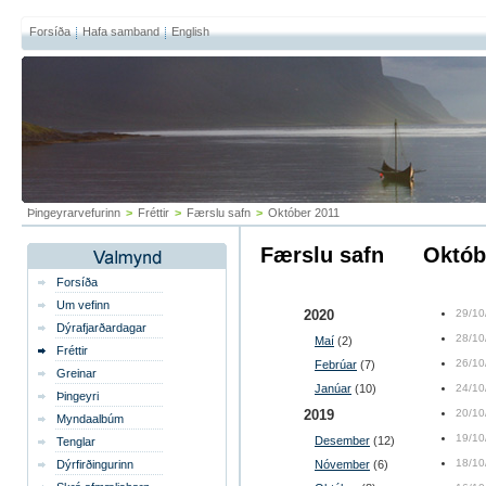
Forsíða
Hafa samband
English
Þingeyrarvefurinn
>
Fréttir
>
Færslu safn
>
Október 2011
Færslu safn
októ
Forsíða
Um vefinn
2020
29/10
Dýrafjarðardagar
28/10
Maí
(2)
Fréttir
26/10
Febrúar
(7)
Greinar
Janúar
(10)
24/10
Þingeyri
2019
20/10
Myndaalbúm
19/10
Desember
(12)
Tenglar
18/10
Dýrfirðingurinn
Nóvember
(6)