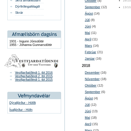
Skrá afmælisbarn
Október
(8)
16/10
Dýrfirðingafélagið
September
(12)
13/10
Skrár
Ágúst
(14)
Júlí
(8)
Júní
(4)
Maí
(11)
Apríl
(11)
1931 - Ingunn Jónsdóttir
1955 - Jóhanna Gunnarsdóttir
Mars
(14)
Febrúar
(21)
Janúar
(16)
2018
Vestfjarðatíðindi 1. tbl 2016
Desember
(16)
Vestfjarðatíðindi 2. tbl 2015
Nóvember
(18)
Vestfjarðatíðindi 1. tbl 2015
Október
(12)
September
(6)
Ágúst
(4)
Dýrafjörður - Höfði
Júlí
(12)
Ísafjörður - Höfn
Júní
(13)
Maí
(18)
Apríl
(15)
Mars
(12)