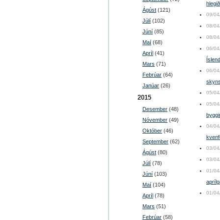
hlegi
Ágúst
(121)
09/04
Júlí
(102)
08/04
Júní
(85)
08/04
Maí
(68)
06/04
Apríl
(41)
Íslen
Mars
(71)
06/04
Febrúar
(64)
skyns
Janúar
(26)
05/04
2015
05/04
Desember
(48)
byggi
Nóvember
(49)
04/04
Október
(46)
kvenfó
September
(62)
03/04
Ágúst
(80)
03/04
Júlí
(78)
01/04
Júní
(103)
apríl
Maí
(104)
01/04
Apríl
(78)
Mars
(51)
Febrúar
(58)