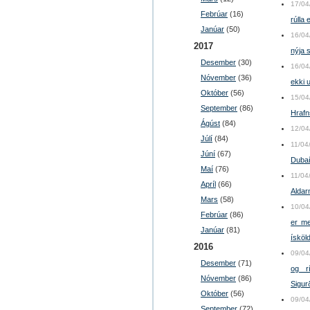
17/04
Febrúar
(16)
rúlla
Janúar
(50)
16/04
2017
nýja
Desember
(30)
16/04
Nóvember
(36)
ekki 
Október
(56)
15/04
September
(86)
Hrafn
Ágúst
(84)
12/04
Júlí
(84)
11/04
Júní
(67)
Duba
Maí
(76)
11/04
Apríl
(66)
Aldar
Mars
(58)
10/04
Febrúar
(86)
er me
Janúar
(81)
ískö
2016
09/04
Desember
(71)
og r
Nóvember
(86)
Sigur
Október
(56)
09/04
September
(72)