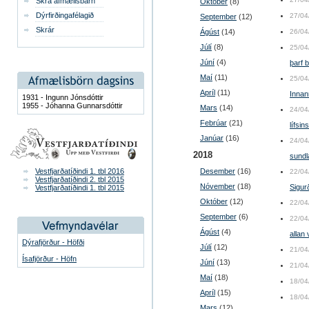
Skrá afmælisbarn
Október
(8)
Dýrfirðingafélagið
27/04
September
(12)
Skrár
Ágúst
(14)
26/04
Júlí
(8)
25/04
Júní
(4)
þarf 
Maí
(11)
25/04
Apríl
(11)
Innan
1931 - Ingunn Jónsdóttir
1955 - Jóhanna Gunnarsdóttir
Mars
(14)
24/04
Febrúar
(21)
lífsin
Janúar
(16)
24/04
2018
sundl
Vestfjarðatíðindi 1. tbl 2016
Desember
(16)
22/04
Vestfjarðatíðindi 2. tbl 2015
Nóvember
(18)
Sigur
Vestfjarðatíðindi 1. tbl 2015
Október
(12)
22/04
September
(6)
22/04
Ágúst
(4)
allan 
Dýrafjörður - Höfði
Júlí
(12)
21/04
Ísafjörður - Höfn
Júní
(13)
21/04
Maí
(18)
18/04
Apríl
(15)
18/04
Mars
(12)