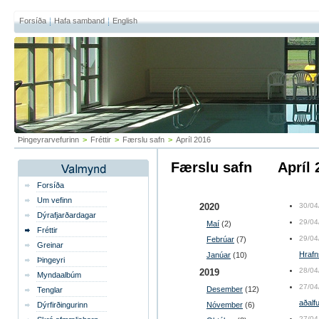
Forsíða
Hafa samband
English
Þingeyrarvefurinn
>
Fréttir
>
Færslu safn
>
Apríl 2016
Færslu safn
apríl
Forsíða
Um vefinn
2020
30/04
Dýrafjarðardagar
29/04
Maí
(2)
Fréttir
29/04
Febrúar
(7)
Greinar
Hrafn
Janúar
(10)
Þingeyri
28/04
2019
Myndaalbúm
27/04
Desember
(12)
Tenglar
aðalf
Dýrfirðingurinn
Nóvember
(6)
27/04