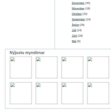
Desember
(35)
Nóvember
(18)
Október
(15)
September
(14)
Ágúst
(28)
Júlí
(14)
Júní
(18)
Maí
(6)
Nýjustu myndirnar