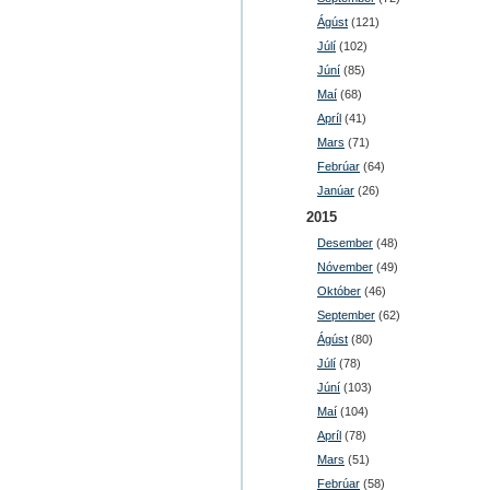
Ágúst
(121)
Júlí
(102)
Júní
(85)
Maí
(68)
Apríl
(41)
Mars
(71)
Febrúar
(64)
Janúar
(26)
2015
Desember
(48)
Nóvember
(49)
Október
(46)
September
(62)
Ágúst
(80)
Júlí
(78)
Júní
(103)
Maí
(104)
Apríl
(78)
Mars
(51)
Febrúar
(58)