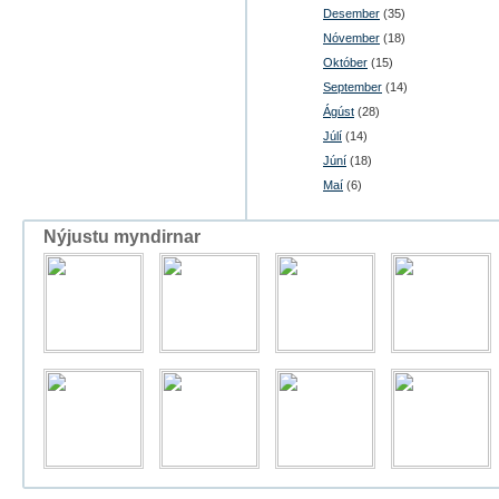
Desember
(35)
Nóvember
(18)
Október
(15)
September
(14)
Ágúst
(28)
Júlí
(14)
Júní
(18)
Maí
(6)
Nýjustu myndirnar