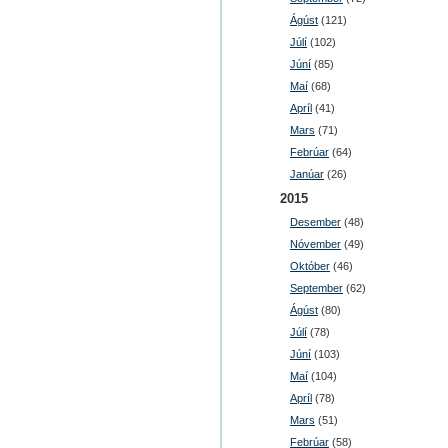
Ágúst
(121)
Júlí
(102)
Júní
(85)
Maí
(68)
Apríl
(41)
Mars
(71)
Febrúar
(64)
Janúar
(26)
2015
Desember
(48)
Nóvember
(49)
Október
(46)
September
(62)
Ágúst
(80)
Júlí
(78)
Júní
(103)
Maí
(104)
Apríl
(78)
Mars
(51)
Febrúar
(58)