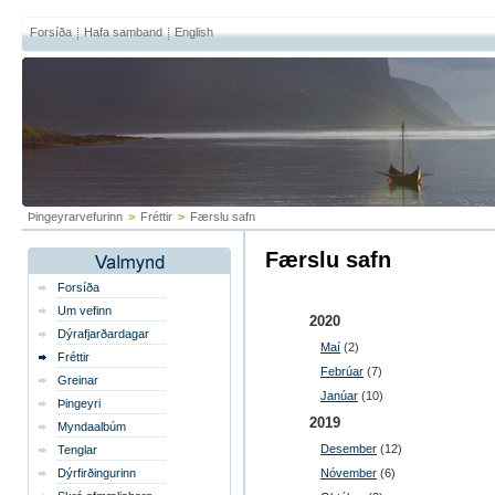
Forsíða
Hafa samband
English
Þingeyrarvefurinn
>
Fréttir
>
Færslu safn
Færslu safn
Forsíða
Um vefinn
2020
Dýrafjarðardagar
Maí
(2)
Fréttir
Febrúar
(7)
Greinar
Janúar
(10)
Þingeyri
2019
Myndaalbúm
Desember
(12)
Tenglar
Dýrfirðingurinn
Nóvember
(6)