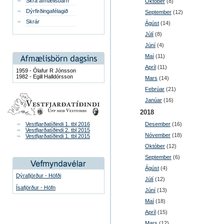
Skrá afmælisbarn
Október
(8)
Dýrfirðingafélagið
September
(12)
Skrár
Ágúst
(14)
Júlí
(8)
Júní
(4)
Maí
(11)
Apríl
(11)
1959 - Ólafur R Jónsson
1982 - Egill Halldórsson
Mars
(14)
Febrúar
(21)
Janúar
(16)
2018
Vestfjarðatíðindi 1. tbl 2016
Desember
(16)
Vestfjarðatíðindi 2. tbl 2015
Nóvember
(18)
Vestfjarðatíðindi 1. tbl 2015
Október
(12)
September
(6)
Ágúst
(4)
Dýrafjörður - Höfði
Júlí
(12)
Ísafjörður - Höfn
Júní
(13)
Maí
(18)
Apríl
(15)
Mars
(12)