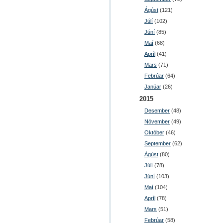
Ágúst
(121)
Júlí
(102)
Júní
(85)
Maí
(68)
Apríl
(41)
Mars
(71)
Febrúar
(64)
Janúar
(26)
2015
Desember
(48)
Nóvember
(49)
Október
(46)
September
(62)
Ágúst
(80)
Júlí
(78)
Júní
(103)
Maí
(104)
Apríl
(78)
Mars
(51)
Febrúar
(58)