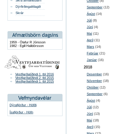
Skrá afmælisbarn
Október
(8)
Dýrfirðingafélagið
September
(12)
Skrár
Ágúst
(14)
Júlí
(8)
Júní
(4)
Maí
(11)
Apríl
(11)
1959 - Ólafur R Jónsson
1982 - Egill Halldórsson
Mars
(14)
Febrúar
(21)
Janúar
(16)
2018
Vestfjarðatíðindi 1. tbl 2016
Desember
(16)
Vestfjarðatíðindi 2. tbl 2015
Nóvember
(18)
Vestfjarðatíðindi 1. tbl 2015
Október
(12)
September
(6)
Ágúst
(4)
Dýrafjörður - Höfði
Júlí
(12)
Ísafjörður - Höfn
Júní
(13)
Maí
(18)
Apríl
(15)
Mars
(12)