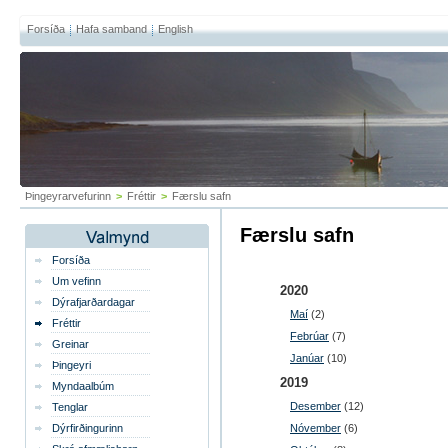
Forsíða
Hafa samband
English
Þingeyrarvefurinn
>
Fréttir
>
Færslu safn
Færslu safn
Forsíða
Um vefinn
2020
Dýrafjarðardagar
Maí
(2)
Fréttir
Febrúar
(7)
Greinar
Janúar
(10)
Þingeyri
2019
Myndaalbúm
Desember
(12)
Tenglar
Dýrfirðingurinn
Nóvember
(6)