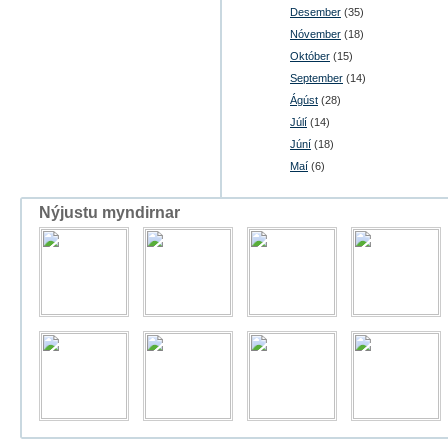
Desember
(35)
Nóvember
(18)
Október
(15)
September
(14)
Ágúst
(28)
Júlí
(14)
Júní
(18)
Maí
(6)
Nýjustu myndirnar