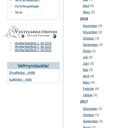
Skrá afmælisbarn
Apríl
(5)
Dýrfirðingafélagið
Mars
(2)
Skrár
2018
Desember
(4)
Nóvember
(2)
Október
(3)
Vestfjarðatíðindi 1. tbl 2016
September
(2)
Vestfjarðatíðindi 2. tbl 2015
Vestfjarðatíðindi 1. tbl 2015
Ágúst
(1)
Júlí
(3)
Júní
(3)
Maí
(3)
Dýrafjörður - Höfði
Apríl
(4)
Ísafjörður - Höfn
Mars
(6)
Febrúar
(4)
Janúar
(1)
2017
Nóvember
(1)
Október
(1)
September
(2)
Ágúst
(2)