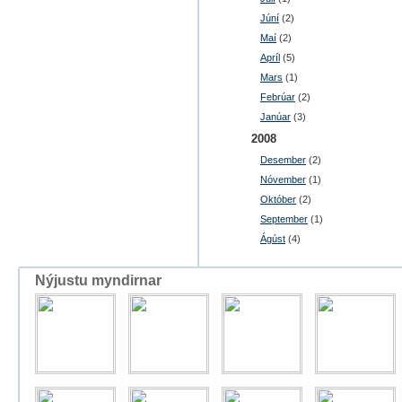
Júní
(2)
Maí
(2)
Apríl
(5)
Mars
(1)
Febrúar
(2)
Janúar
(3)
2008
Desember
(2)
Nóvember
(1)
Október
(2)
September
(1)
Ágúst
(4)
Nýjustu myndirnar