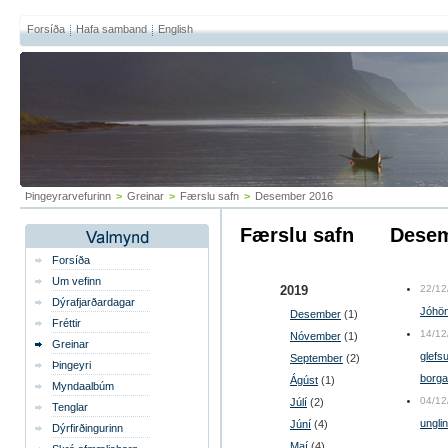
Forsíða
Hafa samband
English
Þingeyrarvefurinn
>
Greinar
>
Færslu safn
>
Desember 2016
Færslu safn
dese
Forsíða
Um vefinn
2019
22/12
Dýrafjarðardagar
Jóhön
Desember
(1)
Fréttir
14/12
Nóvember
(1)
Greinar
glefs
September
(2)
Þingeyri
borga
Ágúst
(1)
Myndaalbúm
04/12
Júlí
(2)
Tenglar
ungli
Júní
(4)
Dýrfirðingurinn
Maí
(4)