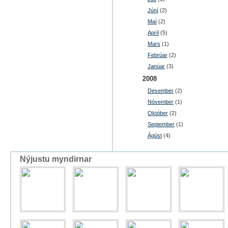
Júní
(2)
Maí
(2)
Apríl
(5)
Mars
(1)
Febrúar
(2)
Janúar
(3)
2008
Desember
(2)
Nóvember
(1)
Október
(2)
September
(1)
Ágúst
(4)
Nýjustu myndirnar