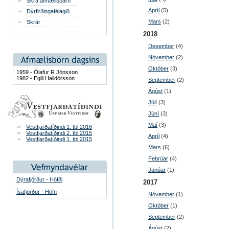
Skrá afmælisbarn
Apríl
(5)
Dýrfirðingafélagið
Mars
(2)
Skrár
2018
Desember
(4)
Nóvember
(2)
Október
(3)
1959 - Ólafur R Jónsson
1982 - Egill Halldórsson
September
(2)
Ágúst
(1)
Júlí
(3)
Júní
(3)
Maí
(3)
Vestfjarðatíðindi 1. tbl 2016
Vestfjarðatíðindi 2. tbl 2015
Apríl
(4)
Vestfjarðatíðindi 1. tbl 2015
Mars
(6)
Febrúar
(4)
Janúar
(1)
Dýrafjörður - Höfði
2017
Ísafjörður - Höfn
Nóvember
(1)
Október
(1)
September
(2)
Ágúst
(2)