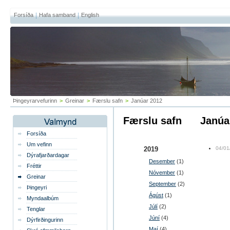
Forsíða
Hafa samband
English
Þingeyrarvefurinn
>
Greinar
>
Færslu safn
>
Janúar 2012
Færslu safn
janú
Forsíða
Um vefinn
2019
04/01
Dýrafjarðardagar
Desember
(1)
Fréttir
Nóvember
(1)
Greinar
September
(2)
Þingeyri
Ágúst
(1)
Myndaalbúm
Júlí
(2)
Tenglar
Júní
(4)
Dýrfirðingurinn
Maí
(4)