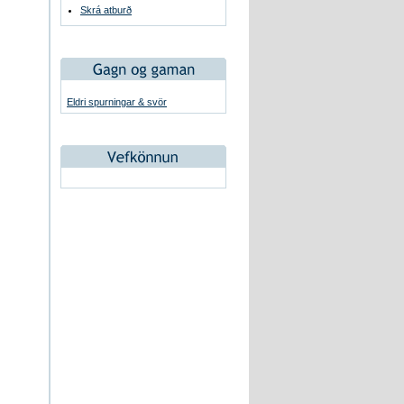
Skrá atburð
Eldri spurningar & svör