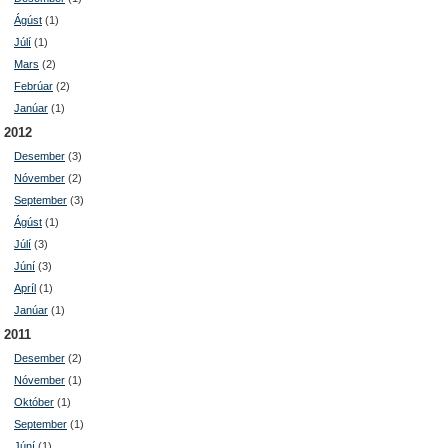
Ágúst
(1)
Júlí
(1)
Mars
(2)
Febrúar
(2)
Janúar
(1)
2012
Desember
(3)
Nóvember
(2)
September
(3)
Ágúst
(1)
Júlí
(3)
Júní
(3)
Apríl
(1)
Janúar
(1)
2011
Desember
(2)
Nóvember
(1)
Október
(1)
September
(1)
Júní
(1)