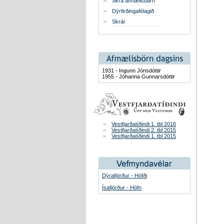
Skrá afmælisbarn
Dýrfirðingafélagið
Skrár
1931 - Ingunn Jónsdóttir
1955 - Jóhanna Gunnarsdóttir
Vestfjarðatíðindi 1. tbl 2016
Vestfjarðatíðindi 2. tbl 2015
Vestfjarðatíðindi 1. tbl 2015
Dýrafjörður - Höfði
Ísafjörður - Höfn