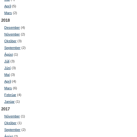
Apríl
(5)
Mars
(2)
2018
Desember
(4)
Nóvember
(2)
Október
(3)
September
(2)
Ágúst
(1)
Júlí
(3)
Júní
(3)
Maí
(3)
Apríl
(4)
Mars
(6)
Febrúar
(4)
Janúar
(1)
2017
Nóvember
(1)
Október
(1)
September
(2)
Ágúst
(2)