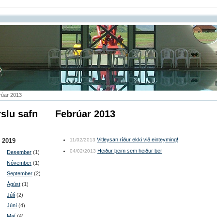
rúar 2013
slu safn
febrúar 2013
Vitleysan ríður ekki við einteyming!
2019
11/02/2013
Heiður þeim sem heiður ber
04/02/2013
Desember
(1)
Nóvember
(1)
September
(2)
Ágúst
(1)
Júlí
(2)
Júní
(4)
Maí
(4)