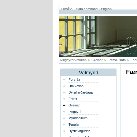
Forsíða
Hafa samband
English
Þingeyrarvefurinn
>
Greinar
>
Færslu safn
>
Feb
Fær
Forsíða
Um vefinn
Dýrafjarðardagar
Fréttir
Greinar
Þingeyri
Myndaalbúm
Tenglar
Dýrfirðingurinn