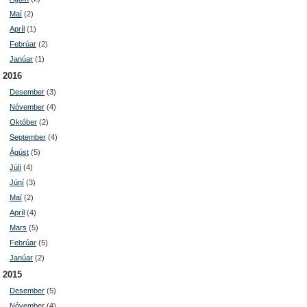
Maí
(2)
Apríl
(1)
Febrúar
(2)
Janúar
(1)
2016
Desember
(3)
Nóvember
(4)
Október
(2)
September
(4)
Ágúst
(5)
Júlí
(4)
Júní
(3)
Maí
(2)
Apríl
(4)
Mars
(5)
Febrúar
(5)
Janúar
(2)
2015
Desember
(5)
Nóvember
(4)