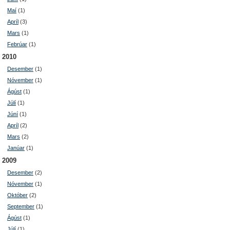
Maí
(1)
Apríl
(3)
Mars
(1)
Febrúar
(1)
2010
Desember
(1)
Nóvember
(1)
Ágúst
(1)
Júlí
(1)
Júní
(1)
Apríl
(2)
Mars
(2)
Janúar
(1)
2009
Desember
(2)
Nóvember
(1)
Október
(2)
September
(1)
Ágúst
(1)
Júlí
(1)