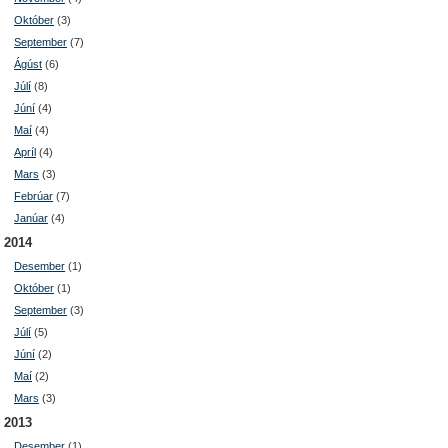
Október
(3)
September
(7)
Ágúst
(6)
Júlí
(8)
Júní
(4)
Maí
(4)
Apríl
(4)
Mars
(3)
Febrúar
(7)
Janúar
(4)
2014
Desember
(1)
Október
(1)
September
(3)
Júlí
(5)
Júní
(2)
Maí
(2)
Mars
(3)
2013
Desember
(1)