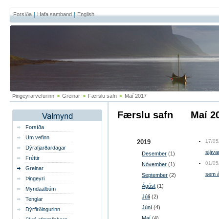
Forsíða
Hafa samband
English
Þingeyrarvefurinn
>
Greinar
>
Færslu safn
>
Maí 2017
Færslu safn
maí 
Forsíða
Um vefinn
2019
17/05
Dýrafjarðardagar
sjáva
Desember
(1)
Fréttir
01/05
Nóvember
(1)
Greinar
sem á a
September
(2)
Þingeyri
Ágúst
(1)
Myndaalbúm
Júlí
(2)
Tenglar
Júní
(4)
Dýrfirðingurinn
Maí
(4)