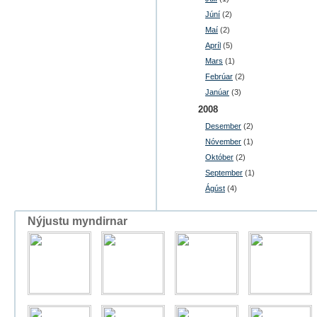
Júní
(2)
Maí
(2)
Apríl
(5)
Mars
(1)
Febrúar
(2)
Janúar
(3)
2008
Desember
(2)
Nóvember
(1)
Október
(2)
September
(1)
Ágúst
(4)
Nýjustu myndirnar