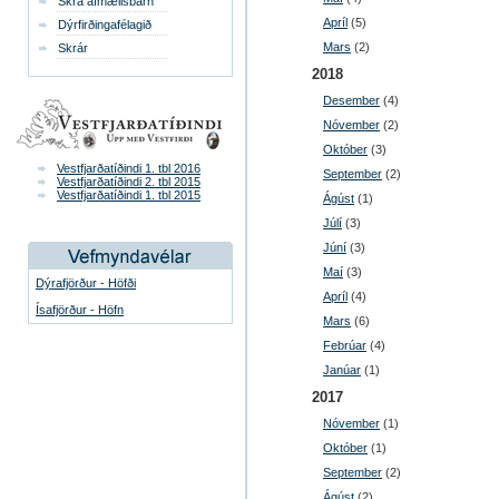
Skrá afmælisbarn
Apríl
(5)
Dýrfirðingafélagið
Mars
(2)
Skrár
2018
Desember
(4)
Nóvember
(2)
Október
(3)
Vestfjarðatíðindi 1. tbl 2016
September
(2)
Vestfjarðatíðindi 2. tbl 2015
Vestfjarðatíðindi 1. tbl 2015
Ágúst
(1)
Júlí
(3)
Júní
(3)
Maí
(3)
Dýrafjörður - Höfði
Apríl
(4)
Ísafjörður - Höfn
Mars
(6)
Febrúar
(4)
Janúar
(1)
2017
Nóvember
(1)
Október
(1)
September
(2)
Ágúst
(2)