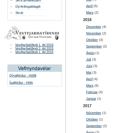
Skrá afmælisbarn
Apríl
(5)
Dýrfirðingafélagið
Mars
(2)
Skrár
2018
Desember
(4)
Nóvember
(2)
Október
(3)
Vestfjarðatíðindi 1. tbl 2016
September
(2)
Vestfjarðatíðindi 2. tbl 2015
Vestfjarðatíðindi 1. tbl 2015
Ágúst
(1)
Júlí
(3)
Júní
(3)
Maí
(3)
Dýrafjörður - Höfði
Apríl
(4)
Ísafjörður - Höfn
Mars
(6)
Febrúar
(4)
Janúar
(1)
2017
Nóvember
(1)
Október
(1)
September
(2)
Ágúst
(2)