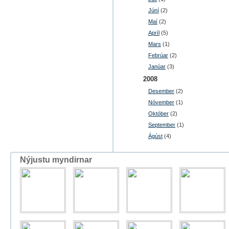
Júní
(2)
Maí
(2)
Apríl
(5)
Mars
(1)
Febrúar
(2)
Janúar
(3)
2008
Desember
(2)
Nóvember
(1)
Október
(2)
September
(1)
Ágúst
(4)
Nýjustu myndirnar