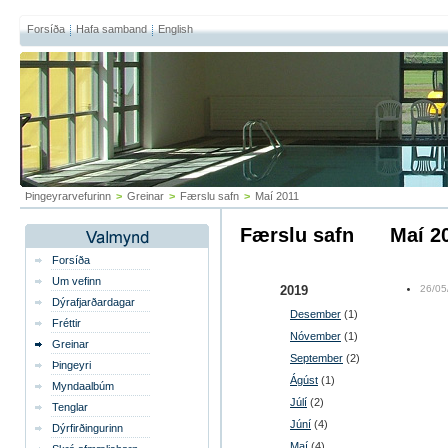
Forsíða
Hafa samband
English
Þingeyrarvefurinn
>
Greinar
>
Færslu safn
>
Maí 2011
Færslu safn
maí 
Forsíða
Um vefinn
2019
26/05
Dýrafjarðardagar
Desember
(1)
Fréttir
Nóvember
(1)
Greinar
September
(2)
Þingeyri
Ágúst
(1)
Myndaalbúm
Júlí
(2)
Tenglar
Júní
(4)
Dýrfirðingurinn
Maí
(4)