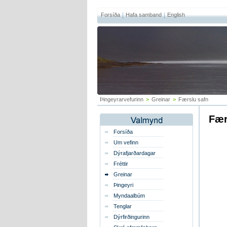
Forsíða
Hafa samband
English
Þingeyrarvefurinn
>
Greinar
>
Færslu safn
Fær
Forsíða
Um vefinn
Dýrafjarðardagar
Fréttir
Greinar
Þingeyri
Myndaalbúm
Tenglar
Dýrfirðingurinn