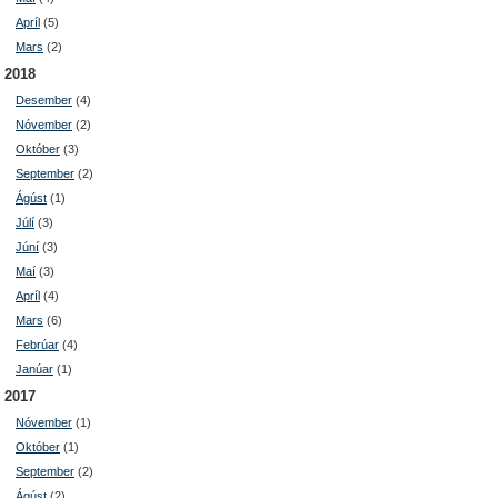
Apríl
(5)
Mars
(2)
2018
Desember
(4)
Nóvember
(2)
Október
(3)
September
(2)
Ágúst
(1)
Júlí
(3)
Júní
(3)
Maí
(3)
Apríl
(4)
Mars
(6)
Febrúar
(4)
Janúar
(1)
2017
Nóvember
(1)
Október
(1)
September
(2)
Ágúst
(2)