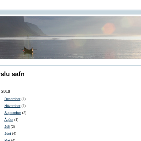
slu safn
2019
Desember
(1)
Nóvember
(1)
September
(2)
Ágúst
(1)
Júlí
(2)
Júní
(4)
Maí
(4)