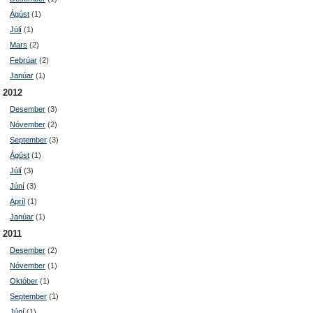
Ágúst
(1)
Júlí
(1)
Mars
(2)
Febrúar
(2)
Janúar
(1)
2012
Desember
(3)
Nóvember
(2)
September
(3)
Ágúst
(1)
Júlí
(3)
Júní
(3)
Apríl
(1)
Janúar
(1)
2011
Desember
(2)
Nóvember
(1)
Október
(1)
September
(1)
Júní
(1)