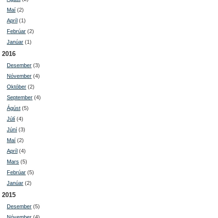
Maí
(2)
Apríl
(1)
Febrúar
(2)
Janúar
(1)
2016
Desember
(3)
Nóvember
(4)
Október
(2)
September
(4)
Ágúst
(5)
Júlí
(4)
Júní
(3)
Maí
(2)
Apríl
(4)
Mars
(5)
Febrúar
(5)
Janúar
(2)
2015
Desember
(5)
Nóvember
(4)