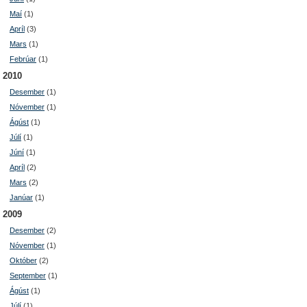
Maí
(1)
Apríl
(3)
Mars
(1)
Febrúar
(1)
2010
Desember
(1)
Nóvember
(1)
Ágúst
(1)
Júlí
(1)
Júní
(1)
Apríl
(2)
Mars
(2)
Janúar
(1)
2009
Desember
(2)
Nóvember
(1)
Október
(2)
September
(1)
Ágúst
(1)
Júlí
(1)