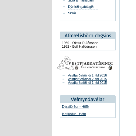
Skrá afmælisbarn
Dýrfirðingafélagið
Skrár
1959 - Ólafur R Jónsson
1982 - Egill Halldórsson
Vestfjarðatíðindi 1. tbl 2016
Vestfjarðatíðindi 2. tbl 2015
Vestfjarðatíðindi 1. tbl 2015
Dýrafjörður - Höfði
Ísafjörður - Höfn