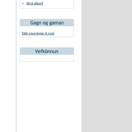
Skrá atburð
Eldri spurningar & svör