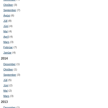
Október
(3)
September
(7)
Ágúst
(6)
Júlí
(8)
Júní
(4)
Maí
(4)
Apríl
(4)
Mars
(3)
Febrúar
(7)
Janúar
(4)
2014
Desember
(1)
Október
(1)
September
(3)
Júlí
(5)
Júní
(2)
Maí
(2)
Mars
(3)
2013
Desember
(1)