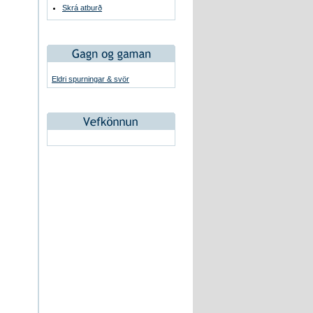
Skrá atburð
Eldri spurningar & svör