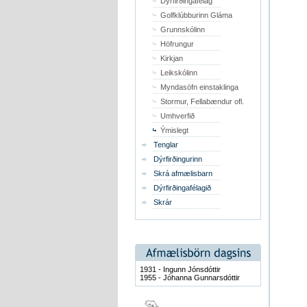
Dýrfirðingafélag
Golfklúbburinn Gláma
Grunnskólinn
Höfrungur
Kirkjan
Leikskólinn
Myndasöfn einstaklinga
Stormur, Fellabændur ofl.
Umhverfið
Ýmislegt
Tenglar
Dýrfirðingurinn
Skrá afmælisbarn
Dýrfirðingafélagið
Skrár
1931 - Ingunn Jónsdóttir
1955 - Jóhanna Gunnarsdóttir