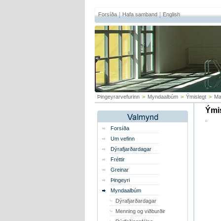
Forsíða
Hafa samband
English
Þingeyrarvefurinn
>
Myndaalbúm
>
Ýmislegt
>
Ma
Ýmis
Forsíða
Um vefinn
Dýrafjarðardagar
Fréttir
Greinar
Þingeyri
Myndaalbúm
Dýrafjarðardagar
Menning og viðburðir