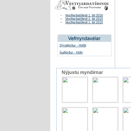
Vestfjarðatíðindi 1. tbl 2016
Vestfjarðatíðindi 2. tbl 2015
Vestfjarðatíðindi 1. tbl 2015
Dýrafjörður - Höfði
Ísafjörður - Höfn
Nýjustu myndirnar