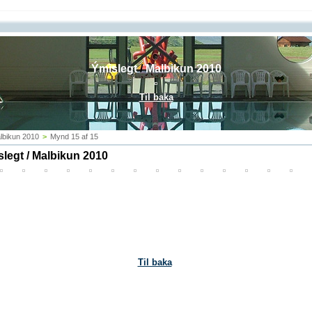
Ýmislegt
/
Malbikun 2010
Til baka
lbikun 2010
>
Mynd 15 af 15
legt / Malbikun 2010
Til baka