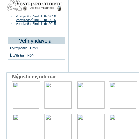
Vestfjarðatíðindi 1. tbl 2016
Vestfjarðatíðindi 2. tbl 2015
Vestfjarðatíðindi 1. tbl 2015
Dýrafjörður - Höfði
Ísafjörður - Höfn
Nýjustu myndirnar