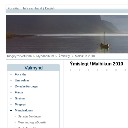
Forsíða
Hafa samband
English
Þingeyrarvefurinn
>
Myndaalbúm
>
Ýmislegt
>
Malbikun 2010
Ýmislegt / Malbikun 2010
Forsíða
Um vefinn
Dýrafjarðardagar
Fréttir
Greinar
Þingeyri
Myndaalbúm
Dýrafjarðardagar
Menning og viðburðir