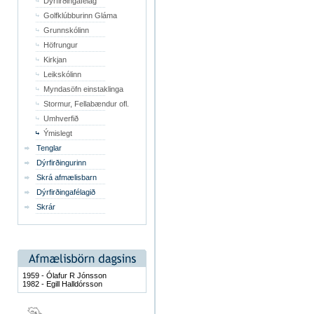
Dýrfirðingafélag
Golfklúbburinn Gláma
Grunnskólinn
Höfrungur
Kirkjan
Leikskólinn
Myndasöfn einstaklinga
Stormur, Fellabændur ofl.
Umhverfið
Ýmislegt
Tenglar
Dýrfirðingurinn
Skrá afmælisbarn
Dýrfirðingafélagið
Skrár
1959 - Ólafur R Jónsson
1982 - Egill Halldórsson