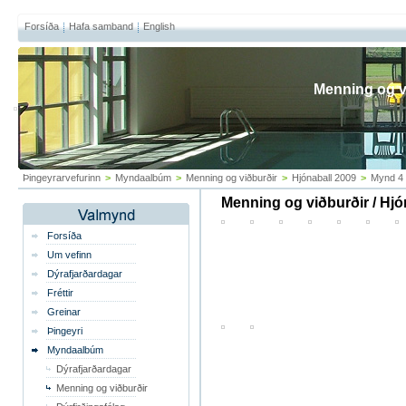
Forsíða
Hafa samband
English
Menning og v
Þingeyrarvefurinn
>
Myndaalbúm
>
Menning og viðburðir
>
Hjónaball 2009
>
Mynd 4 
Menning og viðburðir / Hjó
Forsíða
Um vefinn
Dýrafjarðardagar
Fréttir
Greinar
Þingeyri
Myndaalbúm
Dýrafjarðardagar
Menning og viðburðir