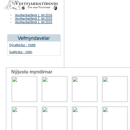
Vestfjarðatíðindi 1. tbl 2016
Vestfjarðatíðindi 2. tbl 2015
Vestfjarðatíðindi 1. tbl 2015
Dýrafjörður - Höfði
Ísafjörður - Höfn
Nýjustu myndirnar