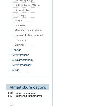
Dýrfirðingafélag
Golfklúbburinn Gláma
Grunnskólinn
Höfrungur
Kirkjan
Leikskólinn
Myndasöfn einstaklinga
Stormur, Fellabændur ofl.
Umhverfið
Ýmislegt
Tenglar
Dýrfirðingurinn
Skrá afmælisbarn
Dýrfirðingafélagið
Skrár
1931 - Ingunn Jónsdóttir
1955 - Jóhanna Gunnarsdóttir