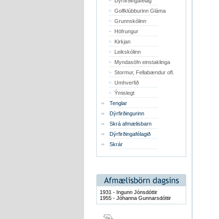
Dýrfirðingafélag
Golfklúbburinn Gláma
Grunnskólinn
Höfrungur
Kirkjan
Leikskólinn
Myndasöfn einstaklinga
Stormur, Fellabændur ofl.
Umhverfið
Ýmislegt
Tenglar
Dýrfirðingurinn
Skrá afmælisbarn
Dýrfirðingafélagið
Skrár
1931 - Ingunn Jónsdóttir
1955 - Jóhanna Gunnarsdóttir