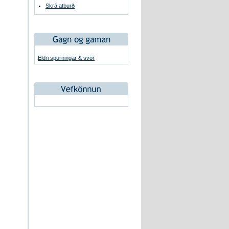
Skrá atburð
Eldri spurningar & svör