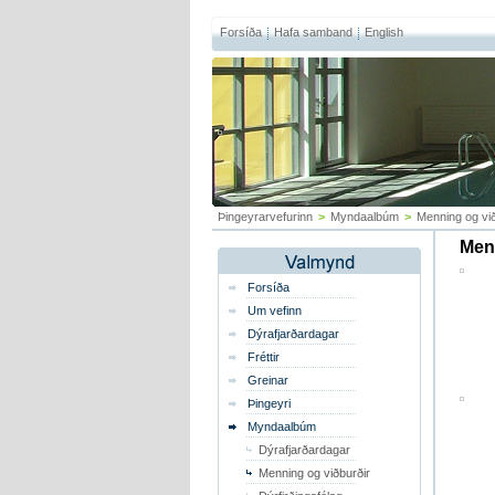
Forsíða
Hafa samband
English
Þingeyrarvefurinn
>
Myndaalbúm
>
Menning og við
Menn
Forsíða
Um vefinn
Dýrafjarðardagar
Fréttir
Greinar
Þingeyri
Myndaalbúm
Dýrafjarðardagar
Menning og viðburðir