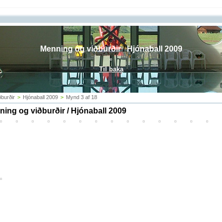
Menning og viðburðir
/
Hjónaball 2009
Til baka
burðir
>
Hjónaball 2009
>
Mynd 3 af 18
ing og viðburðir / Hjónaball 2009