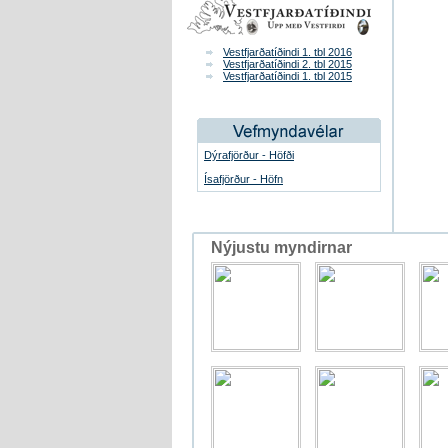
Vestfjarðatíðindi 1. tbl 2016
Vestfjarðatíðindi 2. tbl 2015
Vestfjarðatíðindi 1. tbl 2015
Dýrafjörður - Höfði
Ísafjörður - Höfn
Nýjustu myndirnar