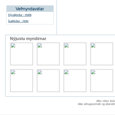
Dýrafjörður - Höfði
Ísafjörður - Höfn
Nýjustu myndirnar
Allur réttur ás
Allar athugasemdir og ábendin