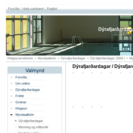
Forsíða
Hafa samband
English
Dýrafjarðardag
Þingeyrarvefurinn
>
Myndaalbúm
>
Dýrafjarðardagar
>
Dýrafjarðardagar 2006 I
>
My
Dýrafjarðardagar / Dýrafja
Forsíða
Um vefinn
Dýrafjarðardagar
Fréttir
Greinar
Þingeyri
Myndaalbúm
Dýrafjarðardagar
Menning og viðburðir