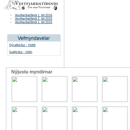
Vestfjarðatíðindi 1. tbl 2016
Vestfjarðatíðindi 2. tbl 2015
Vestfjarðatíðindi 1. tbl 2015
Dýrafjörður - Höfði
Ísafjörður - Höfn
Nýjustu myndirnar