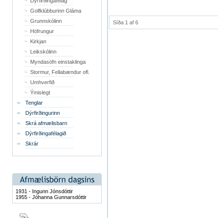
Dýrfirðingafélag
Golfklúbburinn Gláma
Grunnskólinn
Síða 1 af 6
Höfrungur
Kirkjan
Leikskólinn
Myndasöfn einstaklinga
Stormur, Fellabændur ofl.
Umhverfið
Ýmislegt
Tenglar
Dýrfirðingurinn
Skrá afmælisbarn
Dýrfirðingafélagið
Skrár
1931 - Ingunn Jónsdóttir
1955 - Jóhanna Gunnarsdóttir