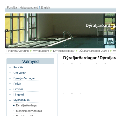
Forsíða
Hafa samband
English
Dýrafjarðardag
Þingeyrarvefurinn
>
Myndaalbúm
>
Dýrafjarðardagar
>
Dýrafjarðardagar 2006 I
>
My
Dýrafjarðardagar / Dýrafja
Forsíða
Um vefinn
Dýrafjarðardagar
Fréttir
Greinar
Þingeyri
Myndaalbúm
Dýrafjarðardagar
Menning og viðburðir