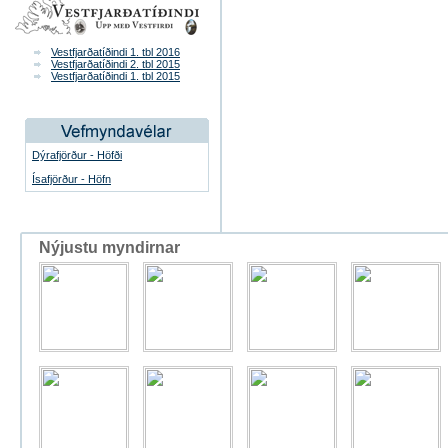
Vestfjarðatíðindi 1. tbl 2016
Vestfjarðatíðindi 2. tbl 2015
Vestfjarðatíðindi 1. tbl 2015
Dýrafjörður - Höfði
Ísafjörður - Höfn
Nýjustu myndirnar