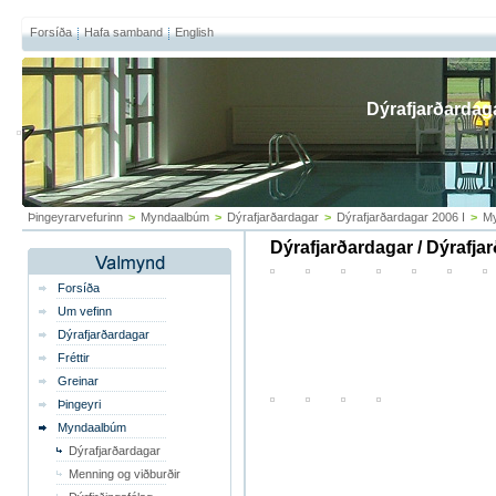
Forsíða
Hafa samband
English
Dýrafjarðardag
Þingeyrarvefurinn
>
Myndaalbúm
>
Dýrafjarðardagar
>
Dýrafjarðardagar 2006 I
>
My
Dýrafjarðardagar / Dýrafja
Forsíða
Um vefinn
Dýrafjarðardagar
Fréttir
Greinar
Þingeyri
Myndaalbúm
Dýrafjarðardagar
Menning og viðburðir