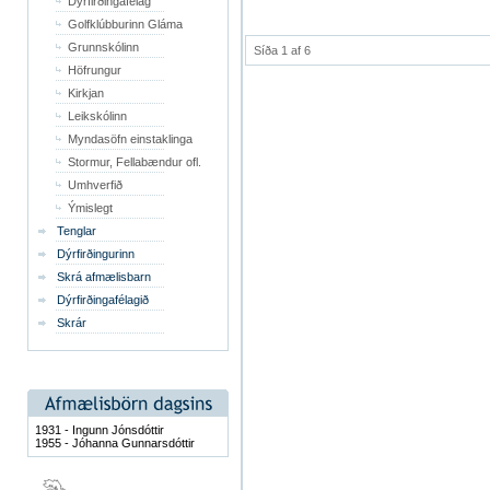
Dýrfirðingafélag
Golfklúbburinn Gláma
Grunnskólinn
Síða 1 af 6
Höfrungur
Kirkjan
Leikskólinn
Myndasöfn einstaklinga
Stormur, Fellabændur ofl.
Umhverfið
Ýmislegt
Tenglar
Dýrfirðingurinn
Skrá afmælisbarn
Dýrfirðingafélagið
Skrár
1931 - Ingunn Jónsdóttir
1955 - Jóhanna Gunnarsdóttir