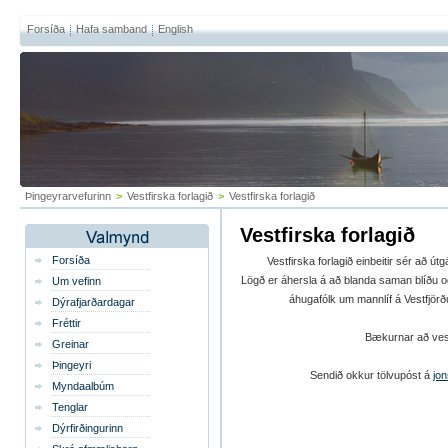
Forsíða
Hafa samband
English
Þingeyrarvefurinn
>
Vestfirska forlagið
>
Vestfirska forlagið
Vestfirska forlagið
Forsíða
Vestfirska forlagið einbeitir sér að ú
Lögð er áhersla á að blanda saman blíðu og st
Um vefinn
áhugafólk um mannlíf á Vestfjörðum
Dýrafjarðardagar
Fréttir
Bækurnar að vest
Greinar
Þingeyri
Sendið okkur tölvupóst á
jo
Myndaalbúm
Tenglar
Dýrfirðingurinn