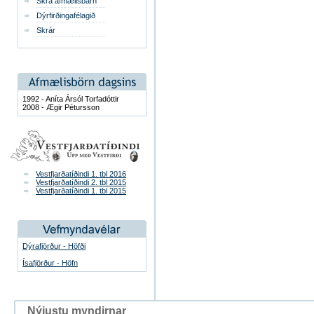
Skrá afmælisbarn
Dýrfirðingafélagið
Skrár
1992 - Aníta Ársól Torfadóttir
2008 - Ægir Pétursson
Vestfjarðatíðindi 1. tbl 2016
Vestfjarðatíðindi 2. tbl 2015
Vestfjarðatíðindi 1. tbl 2015
Dýrafjörður - Höfði
Ísafjörður - Höfn
Nýjustu myndirnar