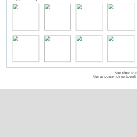
Allur réttur ás
Allar athugasemdir og ábendin