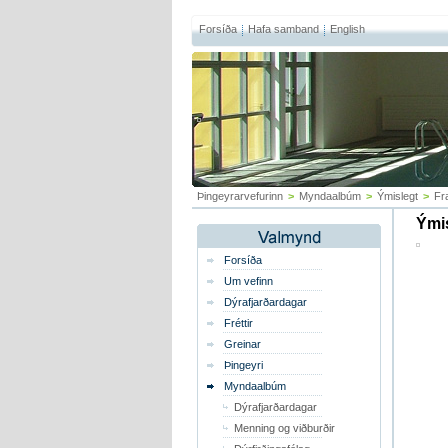
Forsíða
Hafa samband
English
Þingeyrarvefurinn
>
Myndaalbúm
>
Ýmislegt
>
Fr
Ýmis
Forsíða
Um vefinn
Dýrafjarðardagar
Fréttir
Greinar
Þingeyri
Myndaalbúm
Dýrafjarðardagar
Menning og viðburðir