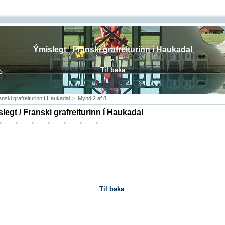
Ýmislegt
/
Franski grafreiturinn í Haukadal
Til baka
anski grafreiturinn í Haukadal
>
Mynd 2 af 8
legt / Franski grafreiturinn í Haukadal
Til baka