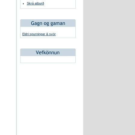
Skrá atburð
Eldri spurningar & svör