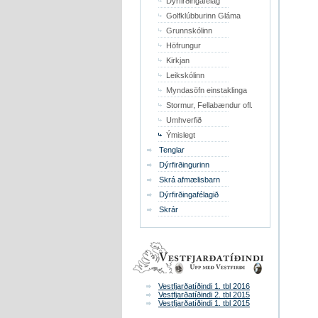
Dýrfirðingafélag
Golfklúbburinn Gláma
Grunnskólinn
Höfrungur
Kirkjan
Leikskólinn
Myndasöfn einstaklinga
Stormur, Fellabændur ofl.
Umhverfið
Ýmislegt
Tenglar
Dýrfirðingurinn
Skrá afmælisbarn
Dýrfirðingafélagið
Skrár
Vestfjarðatíðindi 1. tbl 2016
Vestfjarðatíðindi 2. tbl 2015
Vestfjarðatíðindi 1. tbl 2015