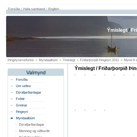
Forsíða
Hafa samband
English
Ýmislegt
/
Fr
Þingeyrarvefurinn
>
Myndaalbúm
>
Ýmislegt
>
Friðarþorpið Þingeyri 2011
>
Mynd 8 a
Ýmislegt / Friðarþorpið Þin
Forsíða
Um vefinn
Dýrafjarðardagar
Fréttir
Greinar
Þingeyri
Myndaalbúm
Dýrafjarðardagar
Menning og viðburðir