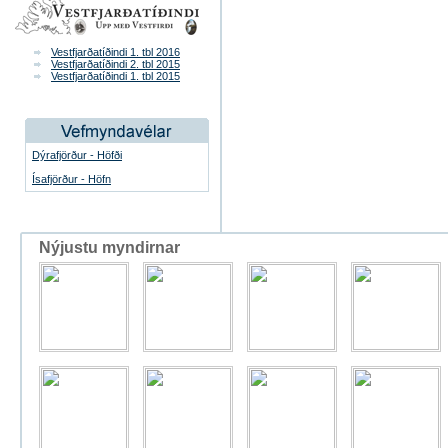
Vestfjarðatíðindi 1. tbl 2016
Vestfjarðatíðindi 2. tbl 2015
Vestfjarðatíðindi 1. tbl 2015
Dýrafjörður - Höfði
Ísafjörður - Höfn
Nýjustu myndirnar