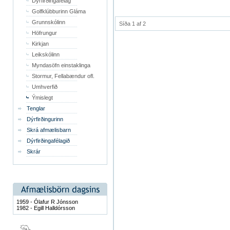
Dýrfirðingafélag
Golfklúbburinn Gláma
Grunnskólinn
Síða 1 af 2
Höfrungur
Kirkjan
Leikskólinn
Myndasöfn einstaklinga
Stormur, Fellabændur ofl.
Umhverfið
Ýmislegt
Tenglar
Dýrfirðingurinn
Skrá afmælisbarn
Dýrfirðingafélagið
Skrár
1959 - Ólafur R Jónsson
1982 - Egill Halldórsson