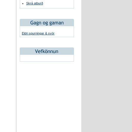
Skrá atburð
Eldri spurningar & svör