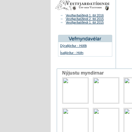
Vestfjarðatíðindi 1. tbl 2016
Vestfjarðatíðindi 2. tbl 2015
Vestfjarðatíðindi 1. tbl 2015
Dýrafjörður - Höfði
Ísafjörður - Höfn
Nýjustu myndirnar