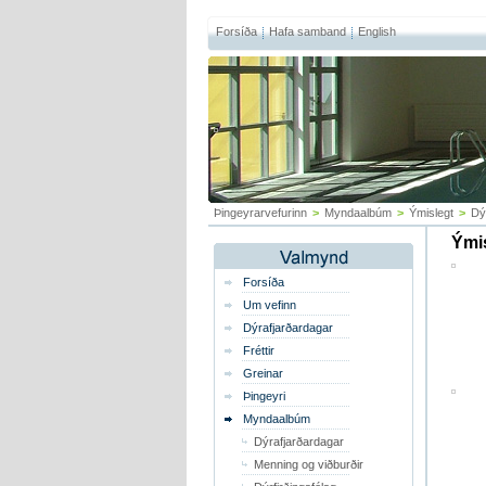
Forsíða
Hafa samband
English
Þingeyrarvefurinn
>
Myndaalbúm
>
Ýmislegt
>
Dý
Ýmis
Forsíða
Um vefinn
Dýrafjarðardagar
Fréttir
Greinar
Þingeyri
Myndaalbúm
Dýrafjarðardagar
Menning og viðburðir