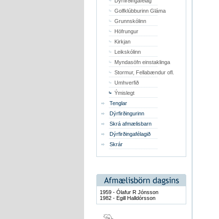
Dýrfirðingafélag
Golfklúbburinn Gláma
Grunnskólinn
Höfrungur
Kirkjan
Leikskólinn
Myndasöfn einstaklinga
Stormur, Fellabændur ofl.
Umhverfið
Ýmislegt
Tenglar
Dýrfirðingurinn
Skrá afmælisbarn
Dýrfirðingafélagið
Skrár
1959 - Ólafur R Jónsson
1982 - Egill Halldórsson