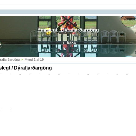
Ýmislegt
/
Dýrafjarðargöng
Til baka
rafjarðargöng
>
Mynd 1 af 19
legt / Dýrafjarðargöng