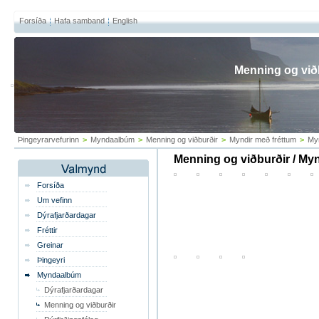
Forsíða
Hafa samband
English
Menning og við
Þingeyrarvefurinn
>
Myndaalbúm
>
Menning og viðburðir
>
Myndir með fréttum
>
Myn
Menning og viðburðir / My
Forsíða
Um vefinn
Dýrafjarðardagar
Fréttir
Greinar
Þingeyri
Myndaalbúm
Dýrafjarðardagar
Menning og viðburðir