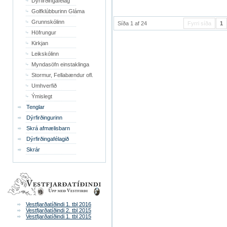
Dýrfirðingafélag
Golfklúbburinn Gláma
Grunnskólinn
Síða 1 af 24
Fyrri síða
1
Höfrungur
Kirkjan
Leikskólinn
Myndasöfn einstaklinga
Stormur, Fellabændur ofl.
Umhverfið
Ýmislegt
Tenglar
Dýrfirðingurinn
Skrá afmælisbarn
Dýrfirðingafélagið
Skrár
Vestfjarðatíðindi 1. tbl 2016
Vestfjarðatíðindi 2. tbl 2015
Vestfjarðatíðindi 1. tbl 2015