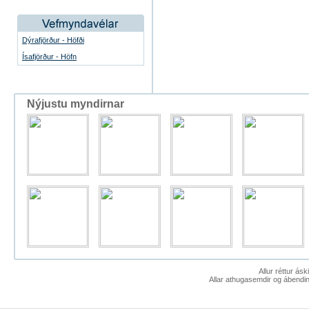
Dýrafjörður - Höfði
Ísafjörður - Höfn
Nýjustu myndirnar
Allur réttur ás
Allar athugasemdir og ábendin