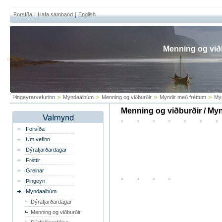
Forsíða
Hafa samband
English
Menning og við
Þingeyrarvefurinn
>
Myndaalbúm
>
Menning og viðburðir
>
Myndir með fréttum
>
My
Menning og viðburðir / My
Forsíða
Um vefinn
Dýrafjarðardagar
Fréttir
Greinar
Þingeyri
Myndaalbúm
Dýrafjarðardagar
Menning og viðburðir