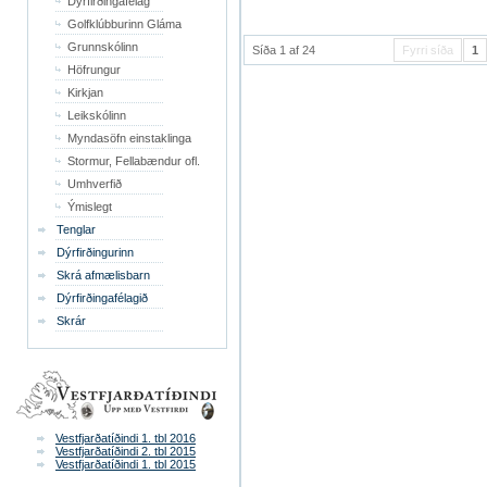
Dýrfirðingafélag
Golfklúbburinn Gláma
Grunnskólinn
Síða 1 af 24
Fyrri síða
1
Höfrungur
Kirkjan
Leikskólinn
Myndasöfn einstaklinga
Stormur, Fellabændur ofl.
Umhverfið
Ýmislegt
Tenglar
Dýrfirðingurinn
Skrá afmælisbarn
Dýrfirðingafélagið
Skrár
Vestfjarðatíðindi 1. tbl 2016
Vestfjarðatíðindi 2. tbl 2015
Vestfjarðatíðindi 1. tbl 2015