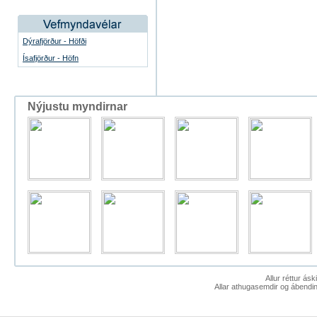
Dýrafjörður - Höfði
Ísafjörður - Höfn
Nýjustu myndirnar
Allur réttur ás
Allar athugasemdir og ábendin