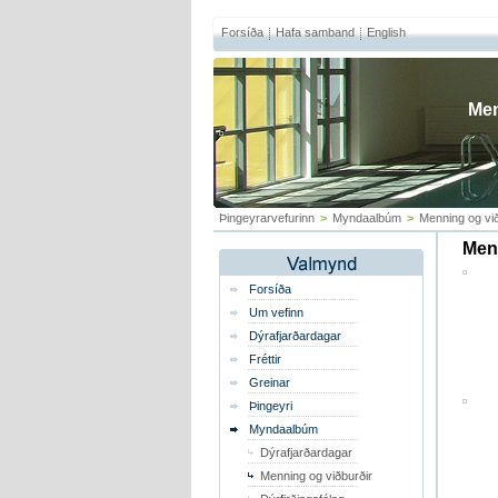
Forsíða
Hafa samband
English
Men
Þingeyrarvefurinn
>
Myndaalbúm
>
Menning og við
Menn
Forsíða
Um vefinn
Dýrafjarðardagar
Fréttir
Greinar
Þingeyri
Myndaalbúm
Dýrafjarðardagar
Menning og viðburðir