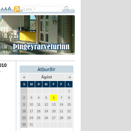
A
A
A
2010
010
«
Ágúst
»
S
M
Þ
M
F
F
L
1
2
3
4
5
6
7
8
9
10
11
12
13
14
15
16
17
18
19
20
21
22
23
24
25
26
27
28
29
30
31