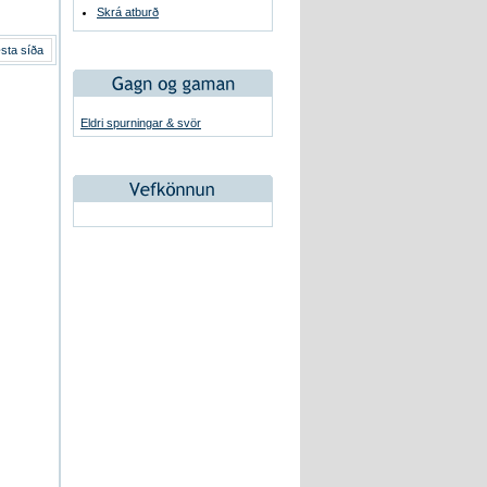
Skrá atburð
sta síða
Eldri spurningar & svör