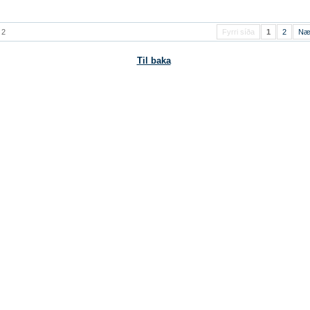
 2
Fyrri síða
1
2
Næ
Til baka