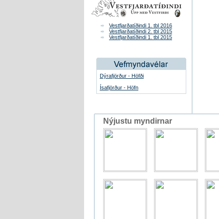
Vestfjarðatíðindi 1. tbl 2016
Vestfjarðatíðindi 2. tbl 2015
Vestfjarðatíðindi 1. tbl 2015
Dýrafjörður - Höfði
Ísafjörður - Höfn
Nýjustu myndirnar