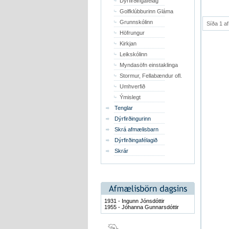
Dýrfirðingafélag
Golfklúbburinn Gláma
Grunnskólinn
Síða 1 af
Höfrungur
Kirkjan
Leikskólinn
Myndasöfn einstaklinga
Stormur, Fellabændur ofl.
Umhverfið
Ýmislegt
Tenglar
Dýrfirðingurinn
Skrá afmælisbarn
Dýrfirðingafélagið
Skrár
1931 - Ingunn Jónsdóttir
1955 - Jóhanna Gunnarsdóttir