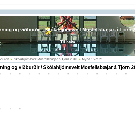
ning og viðburðir
/
Skólahljómsveit Mosfellsbæjar á Tjörn 
Til baka
burðir
>
Skólahljómsveit Mosfellsbæjar á Tjörn 2010
>
Mynd 15 af 21
ing og viðburðir / Skólahljómsveit Mosfellsbæjar á Tjörn 2