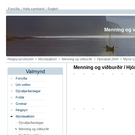
Forsíða
Hafa samband
English
Menning og v
Þingeyrarvefurinn
>
Myndaalbúm
>
Menning og viðburðir
>
Hjónaball 2004
>
Mynd 12
Menning og viðburðir / Hjó
Forsíða
Um vefinn
Dýrafjarðardagar
Fréttir
Greinar
Þingeyri
Myndaalbúm
Dýrafjarðardagar
Menning og viðburðir