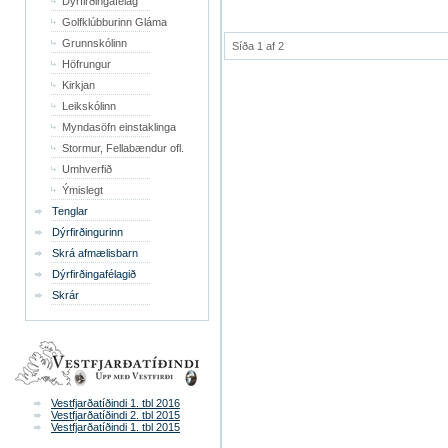
Dýrfirðingafélag
Golfklúbburinn Gláma
Grunnskólinn
Síða 1 af 2
Höfrungur
Kirkjan
Leikskólinn
Myndasöfn einstaklinga
Stormur, Fellabændur ofl.
Umhverfið
Ýmislegt
Tenglar
Dýrfirðingurinn
Skrá afmælisbarn
Dýrfirðingafélagið
Skrár
Vestfjarðatíðindi 1. tbl 2016
Vestfjarðatíðindi 2. tbl 2015
Vestfjarðatíðindi 1. tbl 2015