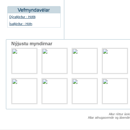
Dýrafjörður - Höfði
Ísafjörður - Höfn
Nýjustu myndirnar
Allur réttur ás
Allar athugasemdir og ábendin