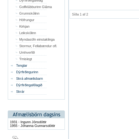
Dýrfirðingafélag
Golfklúbburinn Gláma
Grunnskólinn
Síða 1 af 2
Höfrungur
Kirkjan
Leikskólinn
Myndasöfn einstaklinga
Stormur, Fellabændur ofl.
Umhverfið
Ýmislegt
Tenglar
Dýrfirðingurinn
Skrá afmælisbarn
Dýrfirðingafélagið
Skrár
1931 - Ingunn Jónsdóttir
1955 - Jóhanna Gunnarsdóttir