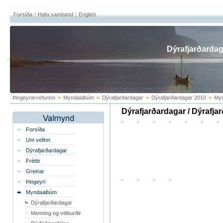
Forsíða
Hafa samband
English
Dýrafjarðardag
Þingeyrarvefurinn
>
Myndaalbúm
>
Dýrafjarðardagar
>
Dýrafjarðardagar 2010
>
Myn
Dýrafjarðardagar / Dýrafja
Forsíða
Um vefinn
Dýrafjarðardagar
Fréttir
Greinar
Þingeyri
Myndaalbúm
Dýrafjarðardagar
Menning og viðburðir