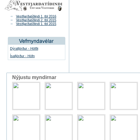
Vestfjarðatíðindi 1. tbl 2016
Vestfjarðatíðindi 2. tbl 2015
Vestfjarðatíðindi 1. tbl 2015
Dýrafjörður - Höfði
Ísafjörður - Höfn
Nýjustu myndirnar