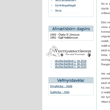
Skrá afmælisbarn
Nú er þ
Dýrfirðingafélagið
spyrja
Skrár
orðlaus
Ekki ve
vinna 
kostna
1959 - Ólafur R Jónsson
sögurit
1982 - Egill Halldórsson
staðið,
málið e
tekið m
Þetta 
skúrin
Vestfjarðatíðindi 1. tbl 2016
Vestfjarðatíðindi 2. tbl 2015
Rangárv
Vestfjarðatíðindi 1. tbl 2015
Hér má 
skömmum
tekið e
Dýrafjörður - Höfði
frá ós
Ísafjörður - Höfn
á heild
hér fyr
ritlaun