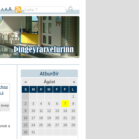
A
A
A
«
Ágúst
»
S
M
Þ
M
F
F
L
1
2
3
4
5
6
7
8
r ávarp
.
9
10
11
12
13
14
15
16
17
18
19
20
21
22
23
24
25
26
27
28
29
erkið á
30
31