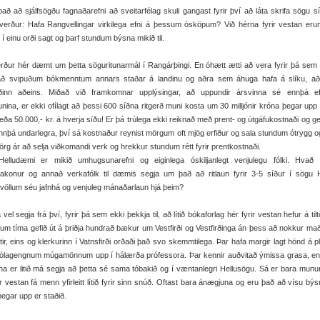
að að sjálfsögðu fagnaðarefni að sveitarfélag skuli gangast fyrir því að láta skrifa sögu s
 verður: Hafa Rangvellingar virkilega efni á þessum ósköpum? Við hérna fyrir vestan er
 í einu orði sagt og þarf stundum býsna mikið til.
rður hér dæmt um þetta söguritunarmál í Rangárþingi. En óhætt ætti að vera fyrir þá sem
að svipuðum bókmenntum annars staðar á landinu og aðra sem áhuga hafa á slíku, að
ðinn aðeins. Miðað við framkomnar upplýsingar, að uppundir ársvinna sé ennþá eft
unina, er ekki ofílagt að þessi 600 síðna ritgerð muni kosta um 30 milljónir króna þegar upp
 eða 50.000,- kr. á hverja síðu! Er þá trúlega ekki reiknað með prent- og útgáfukostnaði og ge
nnþá undarlegra, því sá kostnaður reynist mörgum oft mjög erfiður og sala stundum ótrygg o
örg ár að selja viðkomandi verk og hrekkur stundum rétt fyrir prentkostnaði.
Helludæmi er mikið umhugsunarefni og eiginlega óskiljanlegt venjulegu fólki. Hvað 
gakonur og annað verkafólk til dæmis segja um það að ritlaun fyrir 3-5 síður í sögu 
öllum séu jafnhá og venjuleg mánaðarlaun hjá þeim?
vel segja frá því, fyrir þá sem ekki þekkja til, að lítið bókaforlag hér fyrir vestan hefur á tilt
 tíma gefið út á þriðja hundrað bækur um Vestfirði og Vestfirðinga án þess að nokkur mað
ftir, eins og klerkurinn í Vatnsfirði orðaði það svo skemmtilega. Þar hafa margir lagt hönd á pló
kólagengnum múgamönnum upp í hálærða prófessora. Þar kennir auðvitað ýmissa grasa, e
ina er litið má segja að þetta sé sama tóbakið og í væntanlegri Hellusögu. Sá er bara munu
ir vestan fá menn yfirleitt lítið fyrir sinn snúð. Oftast bara ánægjuna og eru það að vísu bý
 þegar upp er staðið.