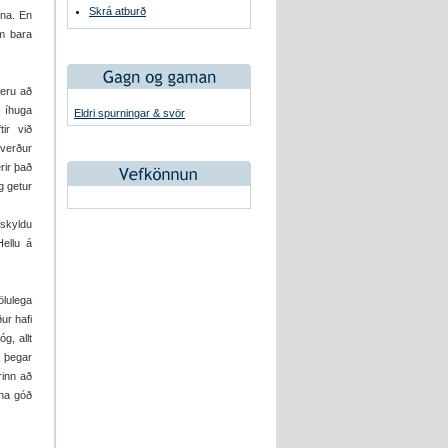
Skrá atburð
ína. En
um bara
 eru að
 íhuga
Eldri spurningar & svör
ir við
 verður
rir það
g getur
skyldu
Hellu á
ölulega
ur hafi
g, allt
n þegar
rinn að
sna góð