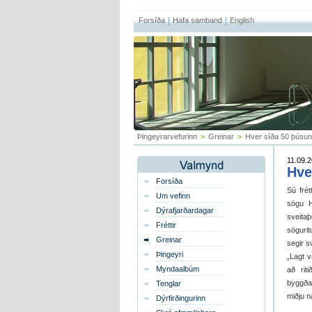
Forsíða
Hafa samband
English
Þingeyrarvefurinn
>
Greinar
>
Hver síða 50 þúsun
11.09.2
Hve
Forsíða
Sú frét
Um vefinn
sögu H
Dýrafjarðardagar
sveitaþ
Fréttir
sögurit
Greinar
segir sv
Þingeyri
„Lagt va
Myndaalbúm
að rit
byggða
Tenglar
miðju næ
Dýrfirðingurinn