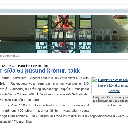
d krónur, takk
012 - 06:32 | Hallgrímur Sveinsson
r síða 50 þúsund krónur, takk
t birtist í fjölmiðlum í vikunni sem leið, að verið væri að skrifa
ellu í Rangárþingi ytra, sem var eins og kunnugt er lítið
orp á Suðurlandi, nú stórt og myndarlegt kauptún. Hefur þessi
un staðið frá 20. maí 2008. Í Dagskránni, Fréttablaði Suðurlands,
Hallgrímur Sveinsson flytu
o í niðurlagi fréttar um málið:
á bókakynningu á Selfossi
r af stað með 300 bls. rit í einu bindi en nú hefur ritstjóri lagt til
«
1
af 3
»
ið verði um 600 síður í tveimur bindum. Kostnaður vegna
sögu Hellu nemur nú um 23 milljónum króna en ritstjóri mun að sögn kappkosta að klára v
sta ári." Tilvitnun lýkur.