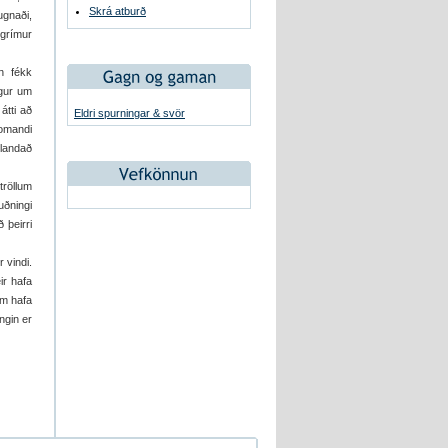
Skrá atburð
ugnaði,
grímur
n fékk
ögur um
átti að
Eldri spurningar & svör
komandi
 landað
tröllum
ðningi
 þeirri
 vindi.
ir hafa
em hafa
ngin er