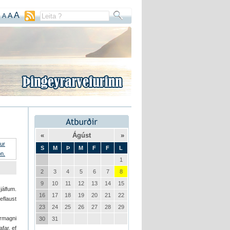
A
A
A
«
Ágúst
»
S
M
Þ
M
F
F
L
1
2
3
4
5
6
7
8
9
10
11
12
13
14
15
jálfum.
16
17
18
19
20
21
22
eflaust
23
24
25
26
27
28
29
rmagni
30
31
afar, ef