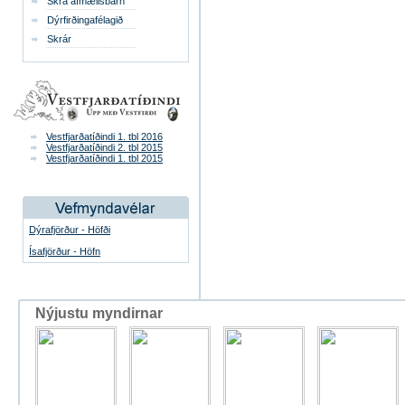
Skrá afmælisbarn
Dýrfirðingafélagið
Skrár
Vestfjarðatíðindi 1. tbl 2016
Vestfjarðatíðindi 2. tbl 2015
Vestfjarðatíðindi 1. tbl 2015
Dýrafjörður - Höfði
Ísafjörður - Höfn
Nýjustu myndirnar