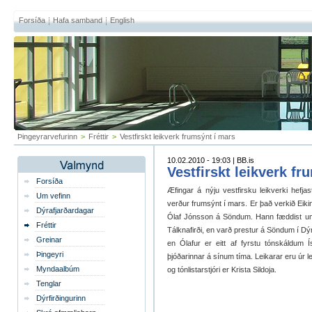
Forsíða
Hafa samband
English
Þingeyrarvefurinn
>
Fréttir
>
Vestfirskt leikverk frumsýnt í mars
10.02.2010 - 19:03 | BB.is
Vestfirskt leikverk fr
Forsíða
Æfingar á nýju vestfirsku leikverki hefja
Um vefinn
verður frumsýnt í mars. Er það verkið Eiki
Dýrafjarðardagar
Ólaf Jónsson á Söndum. Hann fæddist um
Fréttir
Tálknafirði, en varð prestur á Söndum í Dýr
Greinar
en Ólafur er eitt af fyrstu tónskáldum 
Þingeyri
þjóðarinnar á sínum tíma. Leikarar eru úr l
Myndaalbúm
og tónlistarstjóri er Krista Sildoja.
Tenglar
Dýrfirðingurinn