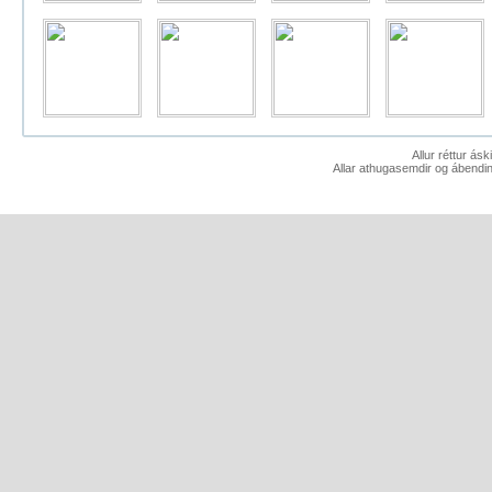
Allur réttur ás
Allar athugasemdir og ábendin