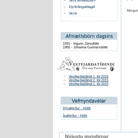
Skrá afmælisbarn
Dýrfirðingafélagið
Morgunb
Skrár
1931 - Ingunn Jónsdóttir
1955 - Jóhanna Gunnarsdóttir
Vestfjarðatíðindi 1. tbl 2016
Vestfjarðatíðindi 2. tbl 2015
Vestfjarðatíðindi 1. tbl 2015
Dýrafjörður - Höfði
Ísafjörður - Höfn
Nýjustu myndirnar