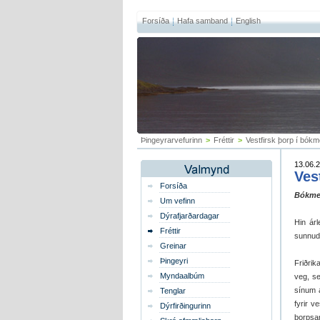
Forsíða
Hafa samband
English
Þingeyrarvefurinn
>
Fréttir
>
Vestfirsk þorp í bók
13.06.2
Ves
Forsíða
Bókmen
Um vefinn
Dýrafjarðardagar
Hin ár
Fréttir
sunnuda
Greinar
Þingeyri
Friðrik
Myndaalbúm
veg, se
sínum 
Tenglar
fyrir 
Dýrfirðingurinn
þorpsan