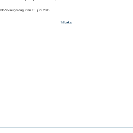
laðið laugardagurinn 13. júní 2015
Til baka