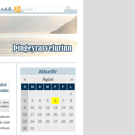
A
A
A
«
Ágúst
»
S
M
Þ
M
F
F
L
1
2
3
4
5
6
7
8
ði sem
aldur
9
10
11
12
13
14
15
16
17
18
19
20
21
22
 sjónum
23
24
25
26
27
28
29
fa búið
horfnum
30
31