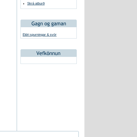
Skrá atburð
Eldri spurningar & svör