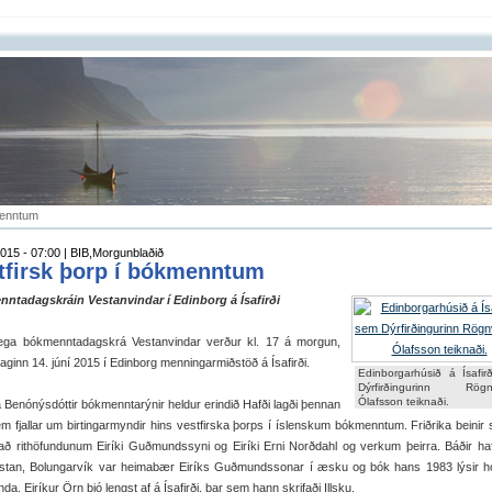
menntum
015 - 07:00 | BIB,Morgunblaðið
tfirsk þorp í bókmenntum
ntadagskráin Vestanvindar í Edinborg á Ísafirði
lega bókmenntadagskrá Vestanvindar verður kl. 17 á morgun,
ginn 14. júní 2015 í Edinborg menningarmiðstöð á Ísafirði.
Edinborgarhúsið á Ísafir
Dýrfirðingurinn Rögnv
Ólafsson teiknaði.
a Benónýsdóttir bókmenntarýnir heldur erindið Hafði lagði þennan
m fjallar um birtingarmyndir hins vestfirska þorps í íslenskum bókmenntum. Friðrika beinir
að rithöfundunum Eiríki Guðmundssyni og Eiríki Erni Norðdahl og verkum þeirra. Báðir ha
vestan, Bolungarvík var heimabær Eiríks Guðmundssonar í æsku og bók hans 1983 lýsir 
da. Eiríkur Örn bjó lengst af á Ísafirði, þar sem hann skrifaði Illsku.