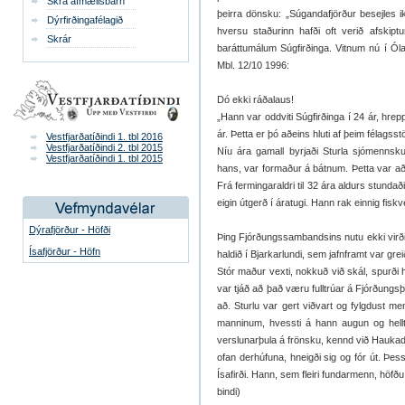
Skrá afmælisbarn
þeirra dönsku: „Súgandafjörður besejles ikk
Dýrfirðingafélagið
hversu staðurinn hafði oft verið afskip
Skrár
baráttumálum Súgfirðinga. Vitnum nú í Óla
Mbl. 12/10 1996:
Dó ekki ráðalaus!
„Hann var oddviti Súgfirðinga í 24 ár, hre
ár. Þetta er þó aðeins hluti af þeim félagss
Vestfjarðatíðindi 1. tbl 2016
Vestfjarðatíðindi 2. tbl 2015
Níu ára gamall byrjaði Sturla sjómennsk
Vestfjarðatíðindi 1. tbl 2015
hans, var formaður á bátnum. Þetta var að s
Frá fermingaraldri til 32 ára aldurs stundað
eigin útgerð í áratugi. Hann rak einnig fisk
Dýrafjörður - Höfði
Þing Fjórðungssambandsins nutu ekki virðing
Ísafjörður - Höfn
haldið í Bjarkarlundi, sem jafnframt var grei
Stór maður vexti, nokkuð við skál, spurði 
var tjáð að það væru fulltrúar á Fjórðungsþ
að. Sturlu var gert viðvart og fylgdust me
manninum, hvessti á hann augun og hell
verslunarþula á frönsku, kennd við Haukad
ofan derhúfuna, hneigði sig og fór út. Þe
Ísafirði. Hann, sem fleiri fundarmenn, höf
bindi)