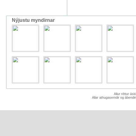
Nýjustu myndirnar
Allur réttur ás
Allar athugasemdir og ábendin