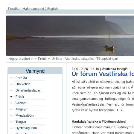
Forsíða
Hafa samband
English
Þingeyrarvefurinn
>
Fréttir
>
Úr fórum Vestfirska forlagsins: Til upplyftingar!
14.01.2020 - 14:16 | Vestfirska forlagið
Úr fórum Vestfirska fo
Forsíða
Af því að veðrið er nú svona eins og það er
Um vefinn
að reyna að gera mönnum glatt í sinni. Á
Dýrafjarðardagar
veðri sem er, en sjaldan eins og nú. Mun
Fréttir
eina gamansama og fróðlega sögu úr ö
Greinar
Vestur-Ísafjarðarsýslu. Þær eru úr fóru
Þingeyri
fyrsta er úr nyrsta hreppnum. H. S.
Myndaalbúm
Haukdalsfranska á Fjórðungsþingi
Tenglar
Einhver nafnkunnasti maður á Suðureyri á 20
Dýrfirðingurinn
persónuleiki. Hann var mikill baráttumaðu