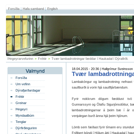
Forsíða
Hafa samband
English
Þingeyrarvefurinn
>
Fréttir
>
Tvær lambadrottningar fæddar í Haukadal í Dýrafirði.
18.04.2015 - 20:36 | Hallgrímur Sveinsson
Tvær lambadrottningar
Forsíða
Lambakóngur og lambadrottning nefnast 
Um vefinn
sauðburði á vorin hjá sauðfjárbændum.
Dýrafjarðardagar
Fréttir
Fyrir nokkrum dögum fæddust tvö gi
Greinar
Gunnarssyni og Ólafíu Sigurjónsdóttur, b
Þingeyri
lambadrottningarnar á þeim bæ í ár 
Myndaalbúm
venjulegan burð ánna hjá þeim hjónum.
Tenglar
Lömb sem fæðast fyrir tímann eru stundum
Dýrfirðingurinn
Friðbert bóndi í Hólum átti í Haukadal í hau