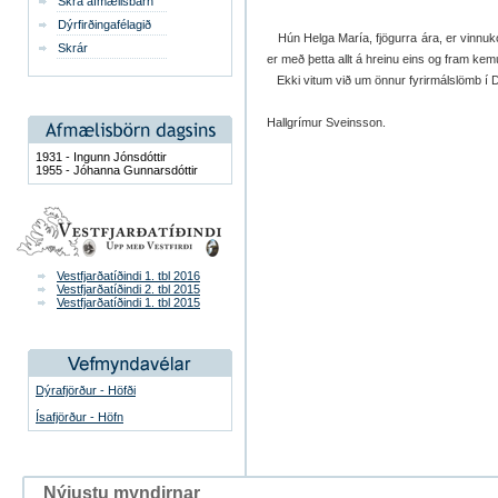
Skrá afmælisbarn
Dýrfirðingafélagið
Hún Helga María, fjögurra ára, er vinnuk
Skrár
er með þetta allt á hreinu eins og fram ke
Ekki vitum við um önnur fyrirmálslömb í D
Hallgrímur Sveinsson.
1931 - Ingunn Jónsdóttir
1955 - Jóhanna Gunnarsdóttir
Vestfjarðatíðindi 1. tbl 2016
Vestfjarðatíðindi 2. tbl 2015
Vestfjarðatíðindi 1. tbl 2015
Dýrafjörður - Höfði
Ísafjörður - Höfn
Nýjustu myndirnar