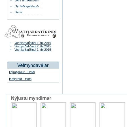
Skrá afmælisbarn
Dýrfirðingafélagið
Skrár
Vestfjarðatíðindi 1. tbl 2016
Vestfjarðatíðindi 2. tbl 2015
Vestfjarðatíðindi 1. tbl 2015
Dýrafjörður - Höfði
Ísafjörður - Höfn
Nýjustu myndirnar