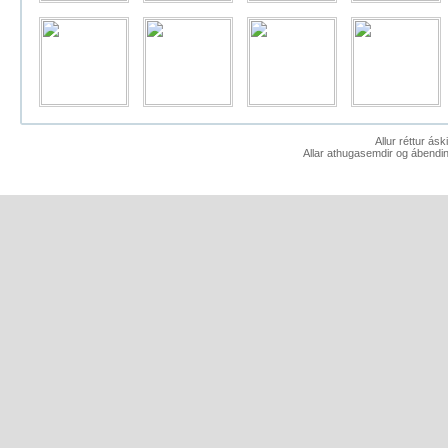
Allur réttur ás
Allar athugasemdir og ábendin