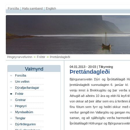
Forsíða
Hafa samband
English
Þingeyrarvefurinn
>
Fréttir
>
Þrettándagleði
04.01.2013 - 20:03 | Tilkynning
Þrettándagleði
Forsíða
Björgunarsveitin Dýri og Íþróttafélagið 
Um vefinn
þrettándagleði sunnudaginn 6. janúar kl
Dýrafjarðardagar
venju innst á Brekkugötu og þar verða s
Fréttir
Athugið að aðeins 10 ára og eldri fá leyfi 
Greinar
von okkar að þeir álfar sem eru á ferðinni
Þingeyri
fínu fötum sem fyrr og heiðri okkur með
Myndaalbúm
verður gengið inn Vallargötu og gangan mun
saman, og að sjálfsögðu verða harmonik
Tenglar
Íþróttafélagið Höfrungur og Björgunarsveiti
Dýrfirðingurinn