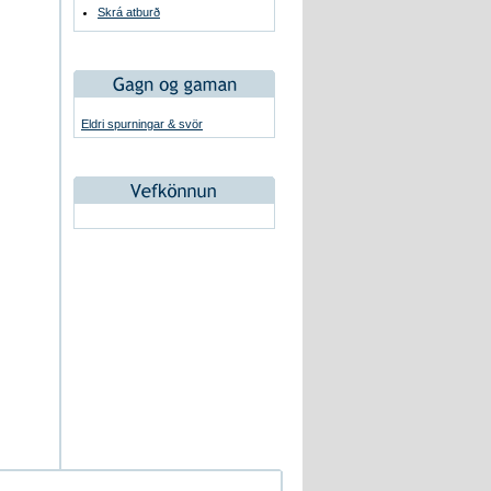
Skrá atburð
Eldri spurningar & svör