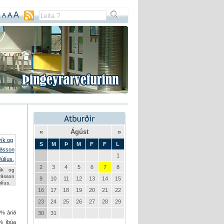
A
A
A
«
Ágúst
»
S
M
Þ
M
F
F
L
1
2
3
4
5
6
7
8
vík og
rðsson
9
10
11
12
13
14
15
líus.
16
17
18
19
20
21
22
23
24
25
26
27
28
29
,4% árið
30
31
1% íbúa