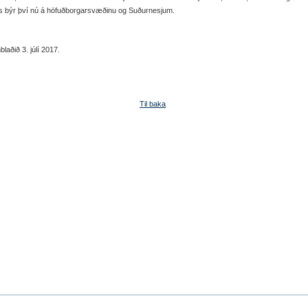
ns býr því nú á höfuðborg­ar­svæðinu og Suður­nesj­um.
laðið 3. júlí 2017.
Til baka