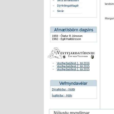
Skrá afmælisbarn
lands­i
Dýrfirðingafélagið
Skrár
Morgunb
1959 - Ólafur R Jónsson
1982 - Egill Halldórsson
Vestfjarðatíðindi 1. tbl 2016
Vestfjarðatíðindi 2. tbl 2015
Vestfjarðatíðindi 1. tbl 2015
Dýrafjörður - Höfði
Ísafjörður - Höfn
Nýjustu myndirnar