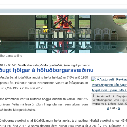
uðborg­ar­svæðinu
017 - 06:52 | Vestfirska forlagið,Morgunblaðið,Björn Ingi Bjarnason
ðugt fjölg­ar á höfuðborg­ar­svæðinu
l Vest­fjarða af íbúa­fjölda lands­ins hef­ur lækkað úr 7,8% árið 1950
essu ári. Þá hef­ur hlut­fall Norður­lands vestra af íbúa­fjöld­an­um
úr 7,2% 1950 í 2,1% árið 2017.
Á Austurvelli í Reykja
a áfram­haldi verður hlut­deild beggja lands­hluta kom­in und­ir 2%
Vestfirðingurinn Jón Sigu
fylgist með. Ljósm.: Mbl./Jú
 árum. Þetta má lesa úr töl­um Hag­stof­unn­ar, sem tekn­ar voru
«
1
af 2
»
að beiðni Morg­un­blaðsins.
uðborg­ar­svæðis­ins af íbúa­fjöld­an­um hef­ur auk­ist á tíma­bil­inu. Hlut­fall svæðis­ins var 45
 64,1% árið 2017. Á sama tíma­bili jókst hlut­fall Suður­nesja úr 3,2% í 7,1%. Rúm­lega 7