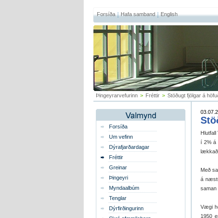
Forsíða
Hafa samband
English
Þingeyrarvefurinn
>
Fréttir
>
Stöðugt fjölg­ar á höf
03.07.2
Stö
Forsíða
Hlut­fal
Um vefinn
í 2% á þ
Dýrafjarðardagar
lækkað 
Fréttir
Greinar
Með sam
Þingeyri
á næstu
Myndaalbúm
sam­an 
Tenglar
Vægi höf
Dýrfirðingurinn
1950 en