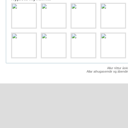
Allur réttur ás
Allar athugasemdir og ábendin