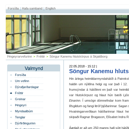
Forsíða
Hafa samband
English
Þingeyrarvefurinn
>
Fréttir
>
Söngur Kanemu hlutskörpus á Skjaldborg
22.05.2018 - 15:12 |
Söngur Kanemu hluts
Forsíða
Hin árlega heimildarmyndahátíð á Patreksfi
Um vefinn
haldin um nýliðna helgi og var það í 12.
Dýrafjarðardagar
frumsýndar á hátíðinni en það var heimi
Fréttir
var hlutskörpust og hlaut hún bæði
Ljó
Greinar
Einarinn
. Í umsögn dómnefndar kom fram a
Þingeyri
lífsgildum og fangi litróf þjóðarinnar. Sagan 
Myndaalbúm
Hvatningarverðlaun hátíðarinnar hlaut h
skipaði Ragnar Bragason, Elísabet Indra 
Tenglar
Dýrfirðingurinn
Áætlað er að um 250 manns hafi sótt hátíðin