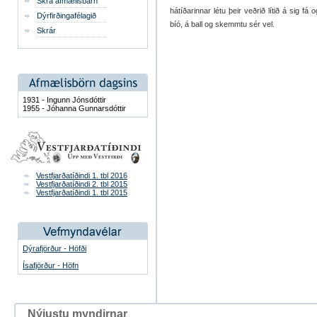
Skrá afmælisbarn
hátíðarinnar létu þeir veðrið lítið á sig fá
Dýrfirðingafélagið
bíó, á ball og skemmtu sér vel.
Skrár
1931 - Ingunn Jónsdóttir
1955 - Jóhanna Gunnarsdóttir
Vestfjarðatíðindi 1. tbl 2016
Vestfjarðatíðindi 2. tbl 2015
Vestfjarðatíðindi 1. tbl 2015
Dýrafjörður - Höfði
Ísafjörður - Höfn
Nýjustu myndirnar