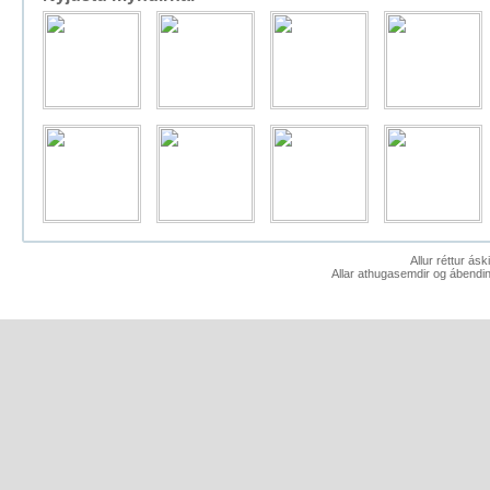
Allur réttur ás
Allar athugasemdir og ábendin