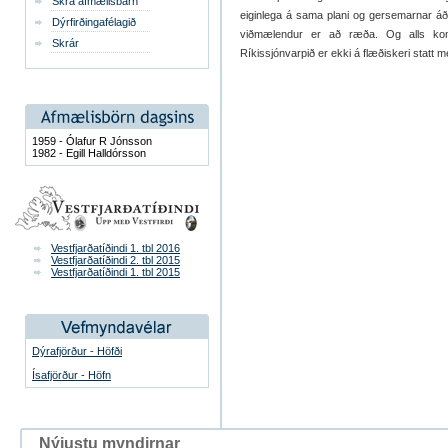
Skrá afmælisbarn
eiginlega á sama plani og gersemarnar áðu
Dýrfirðingafélagið
viðmælendur er að ræða. Og alls konar
Skrár
Ríkissjónvarpið er ekki á flæðiskeri statt 
1959 - Ólafur R Jónsson
1982 - Egill Halldórsson
Vestfjarðatíðindi 1. tbl 2016
Vestfjarðatíðindi 2. tbl 2015
Vestfjarðatíðindi 1. tbl 2015
Dýrafjörður - Höfði
Ísafjörður - Höfn
Nýjustu myndirnar