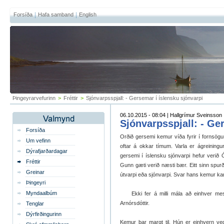
Forsíða
Hafa samband
English
Þingeyrarvefurinn
>
Fréttir
>
Sjónvarpsspjall: - Gersemar í íslensku sjónvarpi
06.10.2015 - 08:04 | Hallgrímur Sveinsson
Sjónvarpsspjall: - Ge
Forsíða
Orðið gersemi kemur víða fyrir í fornsög
Um vefinn
oftar á okkar tímum. Varla er ágreining
Dýrafjarðardagar
gersemi í íslensku sjónvarpi hefur veri
Fréttir
Gunn gæti verið næsti bær. Eitt sinn spur
Greinar
útvarpi eða sjónvarpi. Svar hans kemur ka
Þingeyri
Myndaalbúm
Ekki fer á milli mála að einhver mesta
Arnórsdóttir.
Tenglar
Dýrfirðingurinn
Kemur þar margt til. Hún er einhvern ve