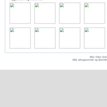
Allur réttur ás
Allar athugasemdir og ábendin