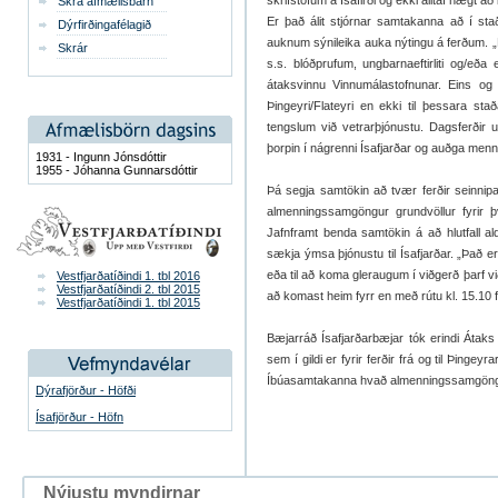
skrifstofum á Ísafirði og ekki alltaf hægt að
Skrá afmælisbarn
Er það álit stjórnar samtakanna að í st
Dýrfirðingafélagið
auknum sýnileika auka nýtingu á ferðum. „
Skrár
s.s. blóðprufum, ungbarnaeftirliti og/eða
átaksvinnu Vinnumálastofnunar. Eins og 
Þingeyri/Flateyri en ekki til þessara sta
tengslum við vetrarþjónustu. Dagsferðir 
þorpin í nágrenni Ísafjarðar og auðga menning
1931 - Ingunn Jónsdóttir
1955 - Jóhanna Gunnarsdóttir
Þá segja samtökin að tvær ferðir seinni
almenningssamgöngur grundvöllur fyrir 
Jafnframt benda samtökin á að hlutfall a
sækja ýmsa þjónustu til Ísafjarðar. „Það er 
eða til að koma gleraugum í viðgerð þarf vi
Vestfjarðatíðindi 1. tbl 2016
Vestfjarðatíðindi 2. tbl 2015
að komast heim fyrr en með rútu kl. 15.10 fr
Vestfjarðatíðindi 1. tbl 2015
Bæjarráð Ísafjarðarbæjar tók erindi Átaks 
sem í gildi er fyrir ferðir frá og til Þinge
Íbúasamtakanna hvað almenningssamgöng
Dýrafjörður - Höfði
Ísafjörður - Höfn
Nýjustu myndirnar