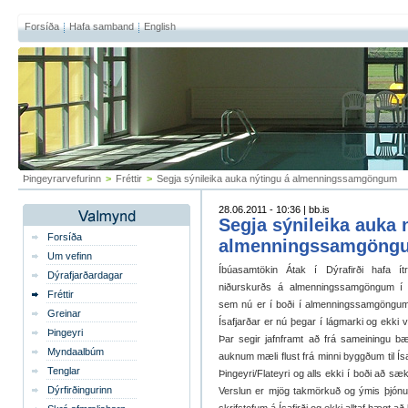
Forsíða
Hafa samband
English
Þingeyrarvefurinn
>
Fréttir
>
Segja sýnileika auka nýtingu á almenningssamgöngum
28.06.2011 - 10:36 | bb.is
Segja sýnileika auka 
Forsíða
almenningssamgöng
Um vefinn
Íbúasamtökin Átak í Dýrafirði hafa í
Dýrafjarðardagar
niðurskurðs á almenningssamgöngum í Í
Fréttir
sem nú er í boði í almenningssamgöngum m
Greinar
Ísafjarðar er nú þegar í lágmarki og ekki v
Þingeyri
Þar segir jafnframt að frá sameiningu b
Myndaalbúm
auknum mæli flust frá minni byggðum til Í
Tenglar
Þingeyri/Flateyri og alls ekki í boði að s
Dýrfirðingurinn
Verslun er mjög takmörkuð og ýmis þjónust