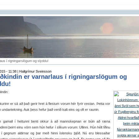
aus í rigningarslögum og slyddu!
015 - 11:38 | Hallgrímur Sveinsson
ðkindin er varnarlaus í rigningarslögum og
ddu!
indin:
kurinn er sá að það gerir hret á flestum vorum hér fyrir vestan. Þetta vor
n undantekning. Auk þess hefur það verið kalt eins og oft er raunin.
amall í hettunni benti okkur á að mannskepnan er búin að ræna
dinni þeirri einu vörn sem hún hefur í slíkum vorum: Ullinni. Hún hélt lífinu
i í gegnum aldirnar og þar með hinni íslensku þjóð. Nú eru blessaðar