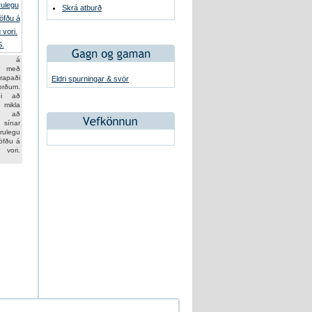
Skrá atburð
n á
m með
rapaði
Eldri spurningar & svör
forðum.
aði að
kla
ni að
sínar
úrulegu
öfðu á
u vori.