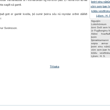
ettar varnarlausar út í vorharðindin og verra en það. Er nema von að illa
etta sagði sá gamli.
það gott er gamlir kveða, þó sumir þeirra séu nú reyndar orðnir dálítið
r!
Sigurjó
Lokinhömru
ánni Svöl sem h
mur Sveinsson.
úr Fuglberginu 
Aldrei hvarfl
þeim mi
fjárræktarman
svipta ærnar 
þeirri einu nátt
vörn sem þær h
köldu vestfirsk
Ljósm.: H. S.
Til baka