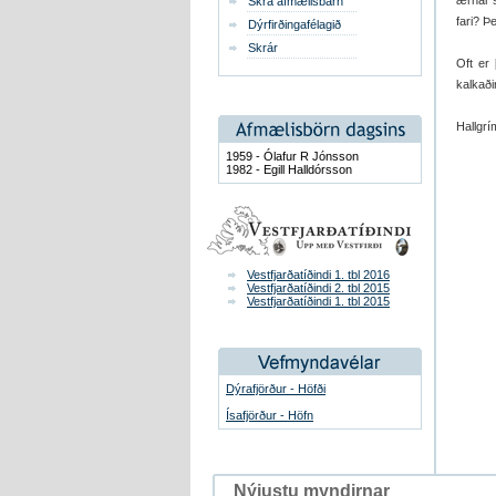
ærnar s
Skrá afmælisbarn
fari? Þ
Dýrfirðingafélagið
Skrár
Oft er 
kalkaði
Hallgrí
1959 - Ólafur R Jónsson
1982 - Egill Halldórsson
Vestfjarðatíðindi 1. tbl 2016
Vestfjarðatíðindi 2. tbl 2015
Vestfjarðatíðindi 1. tbl 2015
Dýrafjörður - Höfði
Ísafjörður - Höfn
Nýjustu myndirnar