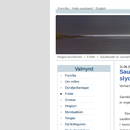
Forsíða
Hafa samband
English
Þingeyrarvefurinn
>
Fréttir
>
Sauðkindin er varnarl
11.06.2
Sau
Forsíða
sly
Um vefinn
Vorharð
Dýrafjarðardagar
Fréttir
Sannlei
Greinar
er engi
Þingeyri
Myndaalbúm
Einn g
Tenglar
sauðkin
Dýrfirðingurinn
í henn