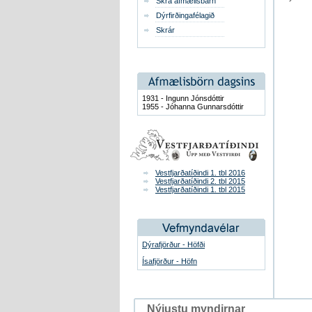
Skrá afmælisbarn
Dýrfirðingafélagið
Skrár
1931 - Ingunn Jónsdóttir
1955 - Jóhanna Gunnarsdóttir
Vestfjarðatíðindi 1. tbl 2016
Vestfjarðatíðindi 2. tbl 2015
Vestfjarðatíðindi 1. tbl 2015
Dýrafjörður - Höfði
Ísafjörður - Höfn
Nýjustu myndirnar