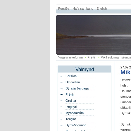
Forsíða
Hafa samband
English
Þingeyrarvefurinn
>
Fréttir
>
Mikil aukning í silung
27.09.2
Mik
Forsíða
Umsvif 
Um vefinn
hófst
Dýrafjarðardagar
Haukad
Fréttir
stendu
Greinar
Gunnars
Þingeyri
síðastl
Myndaalbúm
Dýrfisk
Tenglar
Dýrfis
Dýrfirðingurinn
fyrirtæ