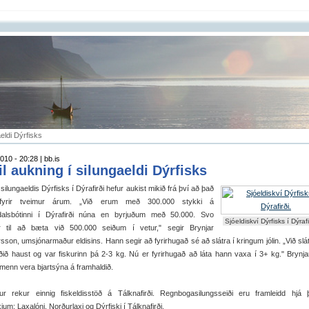
aeldi Dýrfisks
010 - 20:28 | bb.is
il aukning í silungaeldi Dýrfisks
silungaeldis Dýrfisks í Dýrafirði hefur aukist mikið frá því að það
 fyrir tveimur árum. „Við erum með 300.000 stykki á
alsbótinni í Dýrafirði núna en byrjuðum með 50.000. Svo
Sjóeldiskví Dýrfisks í Dýrafi
r til að bæta við 500.000 seiðum í vetur," segir Brynjar
son, umsjónarmaður eldisins. Hann segir að fyrirhugað sé að slátra í kringum jólin. „Við sl
iðið haust og var fiskurinn þá 2-3 kg. Nú er fyrirhugað að láta hann vaxa í 3+ kg." Brynja
menn vera bjartsýna á framhaldið.
kur rekur einnig fiskeldisstöð á Tálknafirði. Regnbogasilungsseiði eru framleidd hjá
kjum; Laxalóni, Norðurlaxi og Dýrfiski í Tálknafirði.