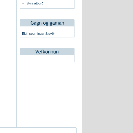
Skrá atburð
Eldri spurningar & svör