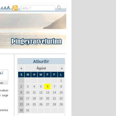
A
A
A
«
Ágúst
»
S
M
Þ
M
F
F
L
1
rði.
2
3
4
5
6
7
8
átruðum
9
10
11
12
13
14
15
r segir
16
17
18
19
20
21
22
23
24
25
26
27
28
29
 þremur
30
31