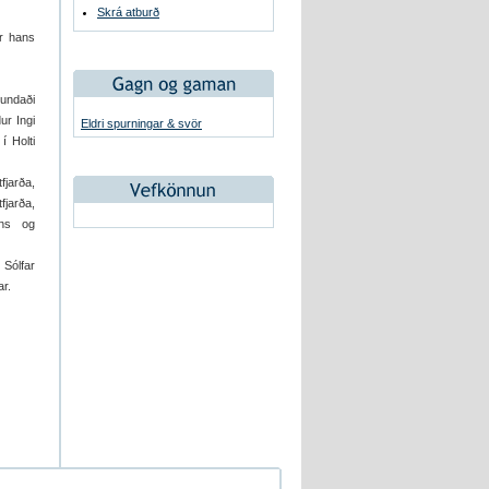
Skrá atburð
ur hans
tundaði
ur Ingi
Eldri spurningar & svör
í Holti
jarða,
fjarða,
ins og
 Sólfar
r.