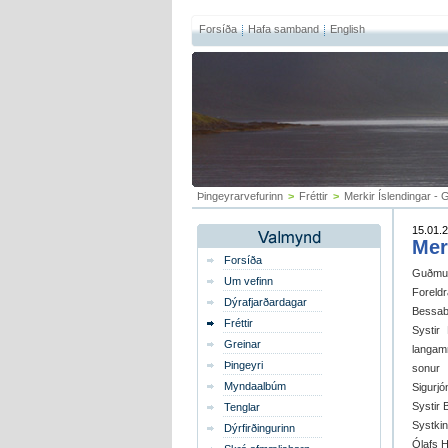
Forsíða
Hafa samband
English
Þingeyrarvefurinn
>
Fréttir
>
Merkir Íslendingar -
15.01.2
Mer
Forsíða
Guðmund
Um vefinn
Foreld
Dýrafjarðardagar
Bessabe
Fréttir
Systir
Greinar
langam
Þingeyri
sonur 
Myndaalbúm
Sigurjó
Systir 
Tenglar
Systkin
Dýrfirðingurinn
Ólafs H