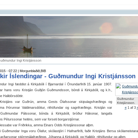
 Guðmundur Ingi Kristjánsson
015 - 07:22 | Morgunblaðið,BIB
kir Íslendingar - Guðmundur Ingi Kristjánsson
ur Ingi fæddist á Kirkjubóli í Bjarnardal í Önundarfirði 15. janúar 1907.
rar hans voru Kristján Guðjón Guðmundsson, bóndi á Kirkjubóli, og k.h.,
 Halldórsdóttir.
Guðmundur
 Kristjáns var Guðrún, amma Gests Ólafssonar skipulagsfræðings og
Kristjánsson.
ma Þórunnar Valdimarsdóttur, rithöfundar og sagnfræðings. Kristján var
«
1
af 3
Guðmundar Pálssonar, bónda á Kirkjubóli, bróður Hákonar, langafa
ns Péturssonar heitins, sem var forseti borgarstjórnar.
Bessabe var Friðrikka, amma Einars Odds Kristjánssonar alþm.
i Guðmundar Inga voru Ólafur, skólastjóri í Hafnarfirði, faðir Kristjáns Bersa skólameistara
arðarsonar stjórnmálafræðings, Jóhanna á Kirkjubóli, og Halldór, rithöfundur og alþm.