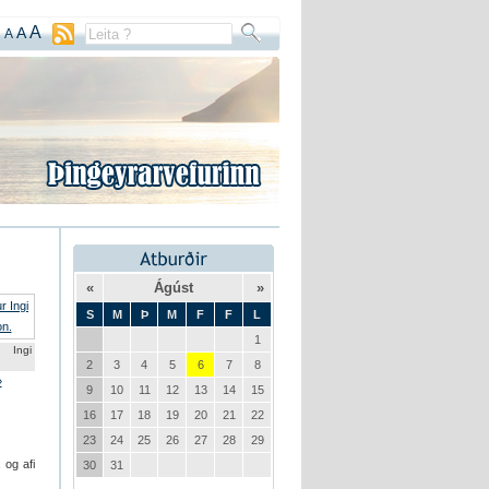
A
A
A
«
Ágúst
»
S
M
Þ
M
F
F
L
1
 Ingi
2
3
4
5
6
7
8
»
9
10
11
12
13
14
15
16
17
18
19
20
21
22
23
24
25
26
27
28
29
 og afi
30
31