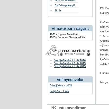
Skrá afmælisbarn
Dýrfirðingafélagið
Eftirli
Skrár
Sigurle
Guðmund
nám við
var ken
1931 - Ingunn Jónsdóttir
1955-7
1955 - Jóhanna Gunnarsdóttir
Guðmun
stjórn
oddvit
Héraðss
Ljóðab
Vestfjarðatíðindi 1. tbl 2016
Vestfjarðatíðindi 2. tbl 2015
1981. H
Vestfjarðatíðindi 1. tbl 2015
Guðmund
Morgunb
Dýrafjörður - Höfði
Ísafjörður - Höfn
Nýjustu myndirnar