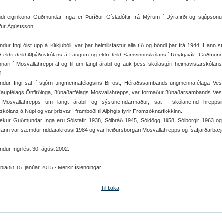
fandi eiginkona Guðmundar Inga er Þuríður Gísladóttir frá Mýrum í Dýrafirði og stjúpson
ifur Ágústsson.
ur Ingi ólst upp á Kirkjubóli, var þar heimilisfastur alla tíð og bóndi þar frá 1944. Hann s
 eldri deild Alþýðuskólans á Laugum og eldri deild Samvinnuskólans í Reykjavík. Guðmund
nari í Mosvallahreppi af og til um langt árabil og auk þess skólastjóri heimavistarskólans 
4.
dur Ingi sat í stjórn ungmennafélagsins Bifröst, Héraðssambands ungmennafélaga Vestf
 Kaupfélags Önfirðinga, Búnaðarfélags Mosvallahrepps, var formaður Búnaðarsambands Vest
i Mosvallahrepps um langt árabil og sýslunefndarmaður, sat í skólanefnd hrepps
kólans á Núpi og var þrisvar í framboði til Alþingis fyrir Framsóknarflokkinn.
ækur Guðmundar Inga eru Sólstafir 1938, Sólbráð 1945, Sóldögg 1958, Sólborgir 1963 og
ann var sæmdur riddarakrossi 1984 og var heiðursborgari Mosvallahrepps og Ísafjarðarbæja
ur Ingi lést 30. ágúst 2002.
laðið 15. janúar 2015 - Merkir Íslendingar
Til baka