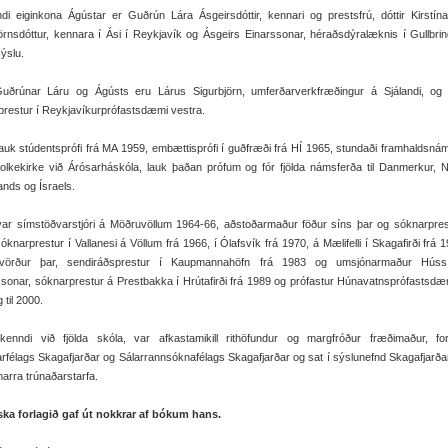
fandi eiginkona Ágústar er Guðrún Lára Ásgeirsdóttir, kennari og prestsfrú, dóttir Kirstín
örnsdóttur, kennara í Ási í Reykjavík og Ásgeirs Einarssonar, héraðsdýralæknis í Gullbri
ýslu.
uðrúnar Láru og Ágústs eru Lárus Sigurbjörn, umferðarverkfræðingur á Sjálandi, og 
restur í Reykjavíkurprófastsdæmi vestra.
auk stúdentsprófi frá MA 1959, embættisprófi í guðfræði frá HÍ 1965, stundaði framhaldsná
olkekirke við Árósarháskóla, lauk þaðan prófum og fór fjölda námsferða til Danmerkur, 
nds og Ísraels.
var símstöðvarstjóri á Möðruvöllum 1964-66, aðstoðarmaður föður síns þar og sóknarpres
óknarprestur í Vallanesi á Völlum frá 1966, í Ólafsvík frá 1970, á Mælifelli í Skagafirði frá 
avörður þar, sendiráðsprestur í Kaupmannahöfn frá 1983 og umsjónarmaður Hús
sonar, sóknarprestur á Prestbakka í Hrútafirði frá 1989 og prófastur Húnavatnsprófastsdæ
 til 2000.
kenndi við fjölda skóla, var afkastamikill rithöfundur og margfróður fræðimaður, fo
arfélags Skagafjarðar og Sálarrannsóknafélags Skagafjarðar og sat í sýslunefnd Skagafjarða
arra trúnaðarstarfa.
rska forlagið gaf út nokkrar af bókum hans.