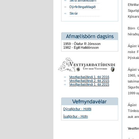
Skrá afmælisbarn
Eftirli
Dýrfirðingafélagið
Sigurbj
Skrár
Kjósars
Börn G
héraðsp
1959 - Ólafur R Jónsson
Ágúst l
1982 - Egill Halldórsson
nske F
Þýskala
Ágúst 
1965, s
Vestfjarðatíðindi 1. tbl 2016
Vestfjarðatíðindi 2. tbl 2015
talsím
Vestfjarðatíðindi 1. tbl 2015
Sigurðs
1999 og
Ágúst 
Dýrafjörður - Höfði
Tónlist
Ísafjörður - Höfn
auk ann
Vestfi