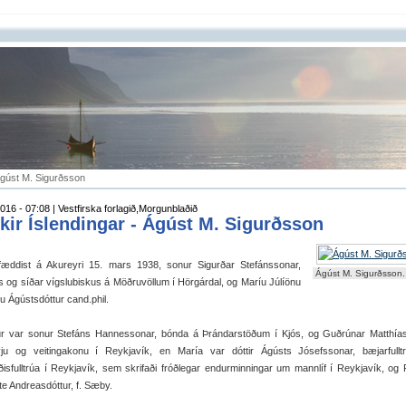
Ágúst M. Sigurðsson
016 - 07:08 | Vestfirska forlagið,Morgunblaðið
kir Íslendingar - Ágúst M. Sigurðsson
fæddist á Akureyri 15. mars 1938, sonur Sigurðar Stefánssonar,
Ágúst M. Sigurðsson.
s og síðar vígslubiskus á Möðruvöllum í Hörgárdal, og Maríu Júlíönu
nu Ágústsdóttur cand.phil.
ur var sonur Stefáns Hannessonar, bónda á Þrándarstöðum í Kjós, og Guðrúnar Matthías
yju og veitingakonu í Reykjavík, en María var dóttir Ágústs Jósefssonar, bæjarfullt
gðisfulltrúa í Reykjavík, sem skrifaði fróðlegar endurminningar um mannlíf í Reykjavík, og 
te Andreasdóttur, f. Sæby.