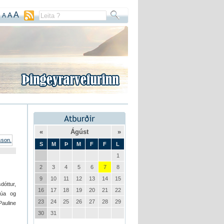
A
A
A
«
Ágúst
»
S
M
Þ
M
F
F
L
1
2
3
4
5
6
7
8
9
10
11
12
13
14
15
dóttur,
16
17
18
19
20
21
22
rúa og
23
24
25
26
27
28
29
Pauline
30
31