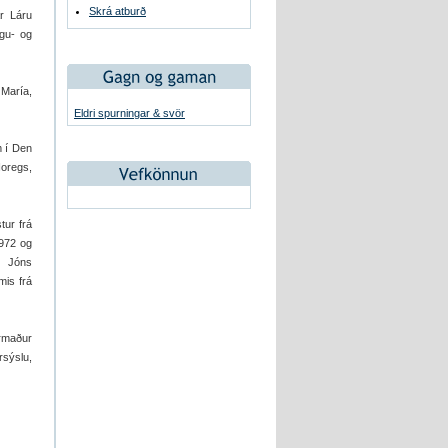
Skrá atburð
ar Láru
ngu- og
María,
Eldri spurningar & svör
m í Den
Noregs,
tur frá
1972 og
s Jóns
mis frá
rmaður
rsýslu,