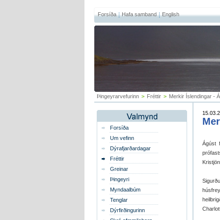
Forsíða
Hafa samband
English
Þingeyrarvefurinn
>
Fréttir
>
Merkir Íslendingar - 
15.03.2
Mer
Forsíða
Um vefinn
Ágúst 
Dýrafjarðardagar
prófast
Fréttir
Kristjö
Greinar
Þingeyri
Sigurð
Myndaalbúm
húsfre
heilbri
Tenglar
Charlot
Dýrfirðingurinn