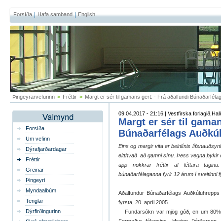
Forsíða
Hafa samband
English
Þingeyrarvefurinn
>
Fréttir
>
Margt er sér til gamans gert: - Frá aðalfundi Búnaðarfé
09.04.2017 - 21:16 | Vestfirska forlagið,H
Margt er sér til gaman
Forsíða
Búnaðarfélags Auðkú
Um vefinn
Eins og margir vita er beinlínis lífsnauðsy
Dýrafjarðardagar
eitthvað að gamni sínu. Þess vegna þykir ok
Fréttir
upp nokkrar fréttir af léttara tagin
Greinar
búnaðarfélaganna fyrir 12 árum í sveitinni f
Þingeyri
Myndaalbúm
Aðalfundur Búnaðarfélags Auðkúluhrepps
Tenglar
fyrsta, 20. apríl 2005.
Dýrfirðingurinn
Fundarsókn var mjög góð, en um 80% f