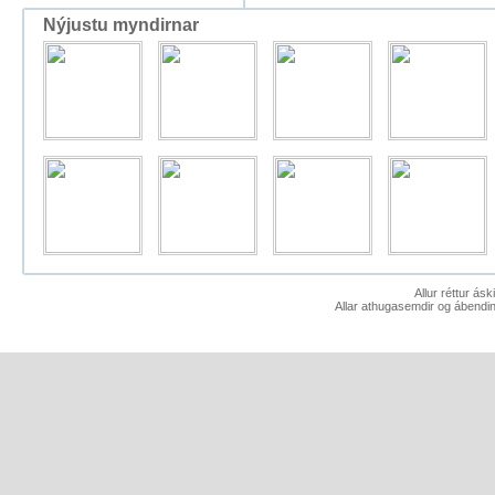
Nýjustu myndirnar
Allur réttur ás
Allar athugasemdir og ábendin