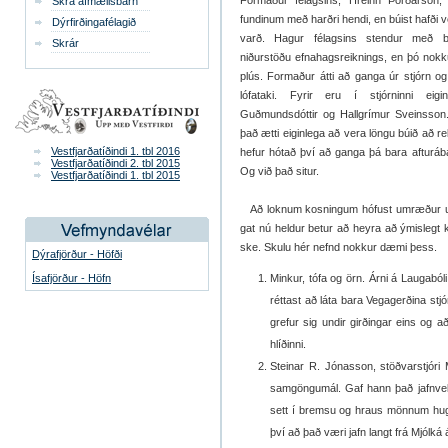
Formaður félagsins, Hreinn Þórðarson, 
Skrá afmælisbarn
fundinum með harðri hendi, en búist hafði 
Dýrfirðingafélagið
varð. Hagur félagsins stendur með b
Skrár
niðurstöðu efnahagsreiknings, en þó nokk
plús. Formaður átti að ganga úr stjórn o
lófataki. Fyrir eru í stjórninni eigi
Guðmundsdóttir og Hallgrímur Sveinsson.
það ætti eiginlega að vera löngu búið að r
Vestfjarðatíðindi 1. tbl 2016
hefur hótað því að ganga þá bara afturábak
Vestfjarðatíðindi 2. tbl 2015
Og við það situr.
Vestfjarðatíðindi 1. tbl 2015
Að loknum kosningum hófust umræður undi
gat nú heldur betur að heyra að ýmislegt 
ske. Skulu hér nefnd nokkur dæmi þess.
Dýrafjörður - Höfði
Ísafjörður - Höfn
Minkur, tófa og örn. Árni á Laugaból
réttast að láta bara Vegagerðina st
grefur sig undir girðingar eins og a
hlíðinni.
Steinar R. Jónasson, stöðvarstjóri M
samgöngumál. Gaf hann það jafnvel í
sett í bremsu og hraus mönnum hugur
því að það væri jafn langt frá Mjólká á