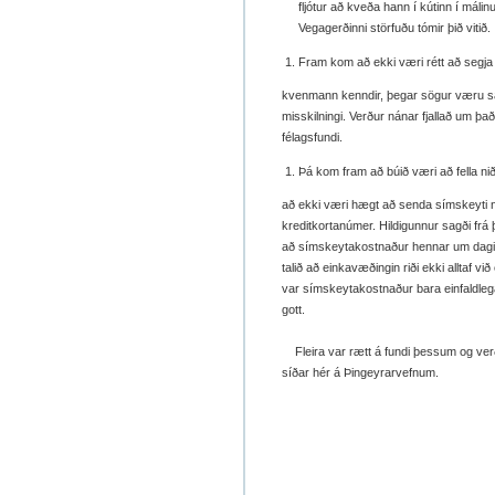
fljótur að kveða hann í kútinn í málinu 
Vegagerðinni störfuðu tómir þið vitið.
Fram kom að ekki væri rétt að segja 
kvenmann kenndir, þegar sögur væru sag
misskilningi. Verður nánar fjallað um þa
félagsfundi.
Þá kom fram að búið væri að fella nið
að ekki væri hægt að senda símskeyti 
kreditkortanúmer. Hildigunnur sagði frá þv
að símskeytakostnaður hennar um daginn y
talið að einkavæðingin riði ekki alltaf við
var símskeytakostnaður bara einfaldlega 
gott.
Fleira var rætt á fundi þessum og verðu
síðar hér á Þingeyrarvefnum.