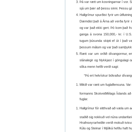
Þá var rætt um kosningarnar í vor. S
sjá um þær að þessu sinni. Þessu gá
Hallgrímur spurðist fyrir um útflutn
Dæmdist það á Árna að verða fyrir 
og var það ekki gert. Þó kom það fr
ganga á svona 150,000,- kr. í U.S.A.
tugum þúsunda skipti ef út í það vær
þessum málum og var það samþykkt
Rætt var um orðið dívangormur, en
slánalegir og hlykkjast í göngulagi
slíka menn hefði verið sagt:
“Þú ert helvískur bölvaður dívango
Mikið var rætt um fuglaflensuna. Var 
formanns Skotveiðifélags Íslands að ei
fuglar.
Hallgrímur fór eitthvað að væla um a
staðið sig nokkuð vel núna undanfarið.
Hrafnseyrarheiðin verið mokuð tvisvar
Kúlu og Steinar í Mjólká hefðu haft hug