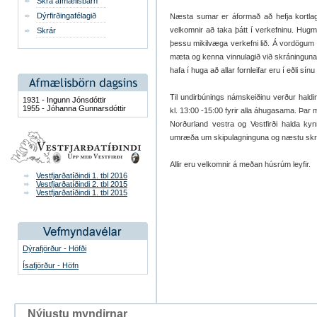
Skrá afmælisbarn
Dýrfirðingafélagið
Næsta sumar er áformað að hefja kortlag
velkomnir að taka þátt í verkefninu. Hugmy
Skrár
þessu mikilvæga verkefni lið. Á vordögum 
mæta og kenna vinnulagið við skráninguna 
hafa í huga að allar fornleifar eru í eðli s
Til undirbúnings námskeiðinu verður haldi
1931 - Ingunn Jónsdóttir
1955 - Jóhanna Gunnarsdóttir
kl. 13:00 -15:00 fyrir alla áhugasama. Þar 
Norðurland vestra og Vestfirði halda kynn
umræða um skipulagninguna og næstu skr
Allir eru velkomnir á meðan húsrúm leyfir.
Vestfjarðatíðindi 1. tbl 2016
Vestfjarðatíðindi 2. tbl 2015
Vestfjarðatíðindi 1. tbl 2015
Dýrafjörður - Höfði
Ísafjörður - Höfn
Nýjustu myndirnar