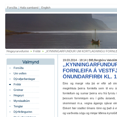
Forsíða
Hafa samband
English
Þingeyrarvefurinn
>
Fréttir
>
,,KYNNINGARFUNDUR UM KORTLAGNINGU FORNLEIFA
19.03.2014 - 18:14 | BIB,Bergþóra Valsdótti
,,KYNNINGARFUNDU
Forsíða
FORNLEIFA Á VESTFJ
Um vefinn
ÖNUNDARFIRÐI KL. 13
Dýrafjarðardagar
Eins og margir vita þá er eftir að sk
Fréttir
meginhluta þeirra fornleifa sem til eru
Greinar
fornleifum og sumar þeirra eru frá fyrstu
Þingeyri
þessum fornminjum eru í góðu ástandi,
Myndaalbúm
skemmast m.a. vegna ágangs sjávar eins 
Tenglar
Ekkert fær staðist tímans tönn og það á v
Dýrfirðingurinn
og varðveita sögu og minjar liðinna kynsló