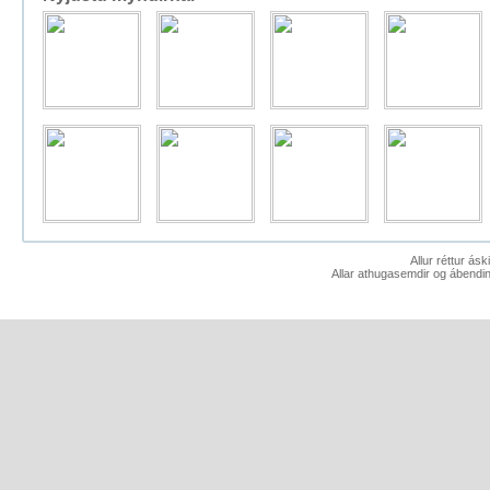
Allur réttur ás
Allar athugasemdir og ábendin